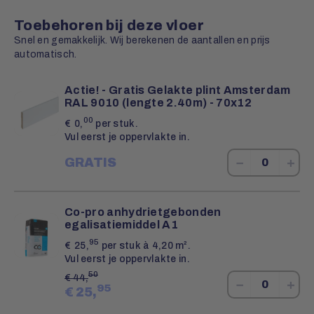
Toebehoren bij deze vloer
Snel en gemakkelijk. Wij berekenen de aantallen en prijs
automatisch.
Actie! - Gratis Gelakte plint Amsterdam
RAL 9010 (lengte 2.40m) - 70x12
00
€
0,
per stuk.
Vul eerst je oppervlakte in.
−
+
GRATIS
Co-pro anhydrietgebonden
egalisatiemiddel A1
95
€
25,
per stuk à 4,20 m².
Vul eerst je oppervlakte in.
50
€
44,
−
+
95
€
25,