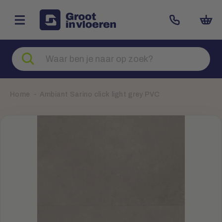
Zoeken
naar
producten
Home
Ambiant Sarino click light grey PVC