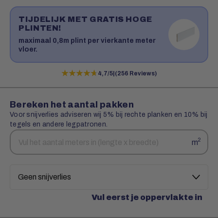
TIJDELIJK MET GRATIS HOGE
PLINTEN!
maximaal 0,8m plint per vierkante meter
vloer.
★★★★★
★★★★★
4,7/5
|
(256 Reviews)
Bereken het aantal pakken
Voor snijverlies adviseren wij 5% bij rechte planken en 10% bij
tegels en andere legpatronen.
Aantal
Snijverlies
2
m
vierkante
meters
Vul eerst je oppervlakte in