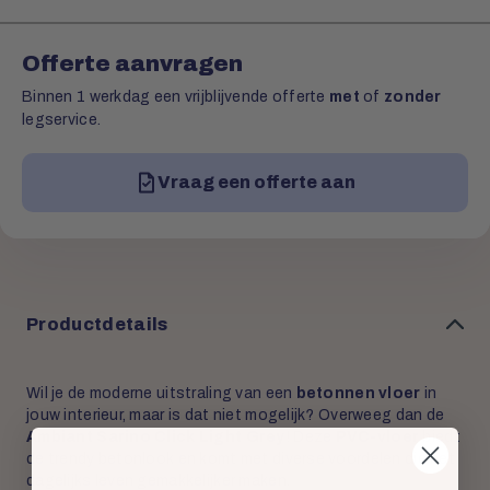
Offerte aanvragen
Binnen 1 werkdag een vrijblijvende offerte
met
of
zonder
legservice.
Vraag een offerte aan
Productdetails
Wil je de moderne uitstraling van een
betonnen vloer
in
jouw interieur, maar is dat niet mogelijk? Overweeg dan de
Ambiant Sarino Click Light Grey
! Deze
PVC-vloer
biedt
de trendy betonlook en komt met diverse voordelen die het
dagelijks leven gemakkelijker maken.