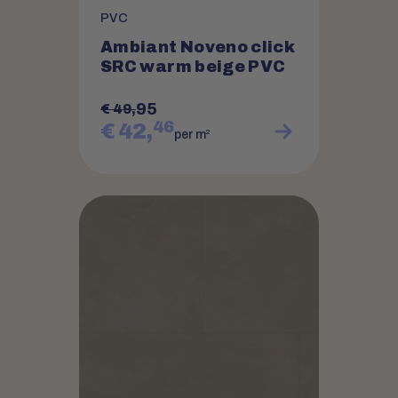
PVC
Ambiant Noveno click
SRC warm beige PVC
95
€ 49,
46
€ 42,
2
per m