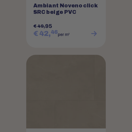
Ambiant Noveno click
SRC beige PVC
95
€ 49,
46
€ 42,
2
per m