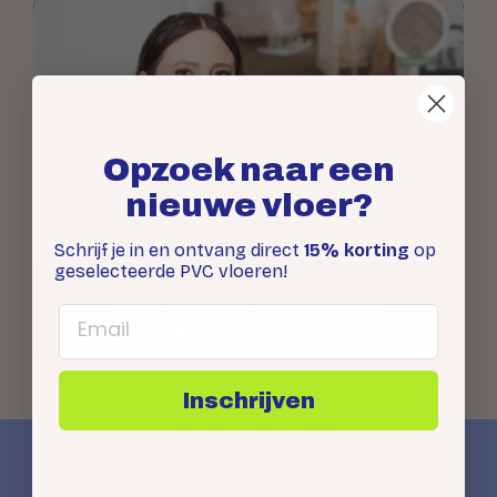
Opzoek naar een
nieuwe vloer?
Schrijf je in en ontvang direct
15% korting
op
geselecteerde PVC vloeren!
Nog sneller antwoord?
Email
085 - 401 95 84
Inschrijven
Snelle levering aan huis!