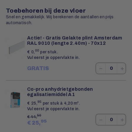
Toebehoren bij deze vloer
Snel en gemakkelijk. Wij berekenen de aantallen en prijs
automatisch.
Actie! - Gratis Gelakte plint Amsterdam
RAL 9010 (lengte 2.40m) - 70x12
00
€
0,
per stuk.
Vul eerst je oppervlakte in.
−
+
GRATIS
Co-pro anhydrietgebonden
egalisatiemiddel A1
95
€
25,
per stuk à 4,20 m².
Vul eerst je oppervlakte in.
50
€
44,
−
+
95
€
25,