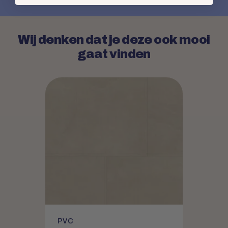
Wij denken dat je deze ook mooi
gaat vinden
PVC