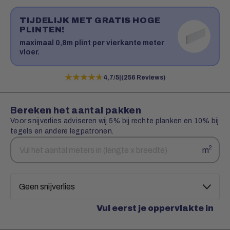
TIJDELIJK MET GRATIS HOGE
PLINTEN!
maximaal 0,8m plint per vierkante meter
vloer.
★★★★★
★★★★★
4,7/5
|
(256 Reviews)
Bereken het aantal pakken
Voor snijverlies adviseren wij 5% bij rechte planken en 10% bij
tegels en andere legpatronen.
Aantal
Snijverlies
2
m
vierkante
meters
Vul eerst je oppervlakte in