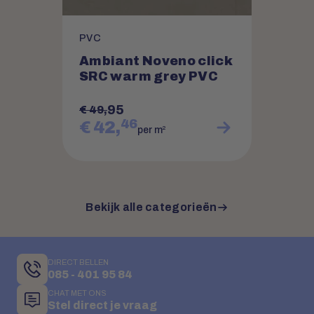
PVC
Ambiant Noveno click
SRC warm grey PVC
95
€ 49,
46
€ 42,
2
per m
Bekijk alle categorieën
DIRECT BELLEN
085 - 401 95 84
CHAT MET ONS
Stel direct je vraag