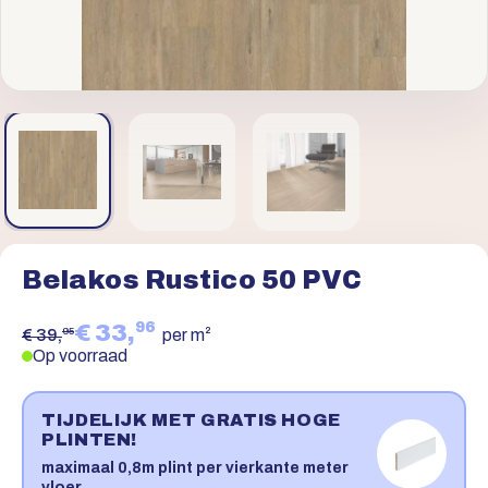
Belakos Rustico 50 PVC
96
€ 33,
95
€ 39,
per m²
Op voorraad
TIJDELIJK MET GRATIS HOGE
PLINTEN!
maximaal 0,8m plint per vierkante meter
vloer.