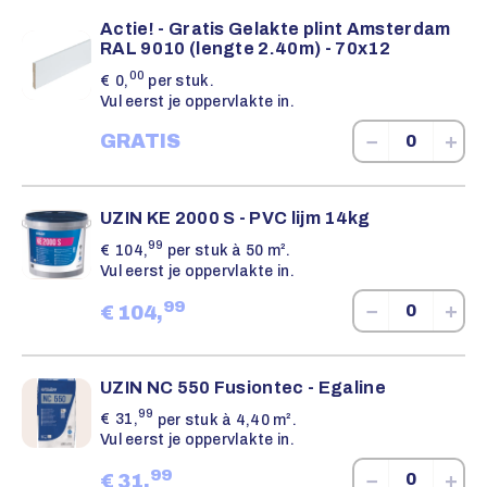
Actie! - Gratis Gelakte plint Amsterdam
RAL 9010 (lengte 2.40m) - 70x12
00
€
0,
per stuk.
Vul eerst je oppervlakte in.
−
+
GRATIS
UZIN KE 2000 S - PVC lijm 14kg
99
€
104,
per stuk à 50 m².
Vul eerst je oppervlakte in.
99
−
+
€
104,
UZIN NC 550 Fusiontec - Egaline
99
€
31,
per stuk à 4,40 m².
Vul eerst je oppervlakte in.
99
−
+
€
31,