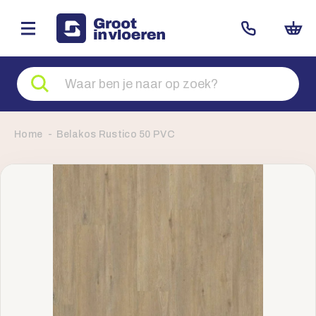
Zoeken
naar
producten
Home
Belakos Rustico 50 PVC