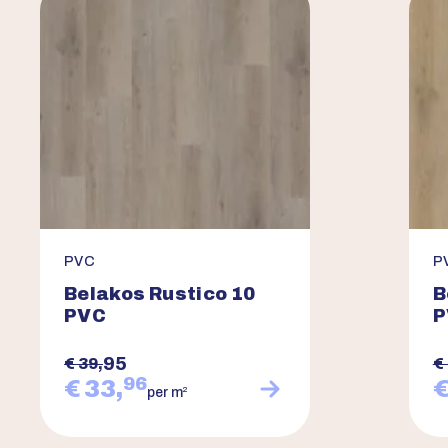
PVC
P
Belakos Rustico 10
B
PVC
P
95
€ 39,
€
96
€ 33,
€
2
per m