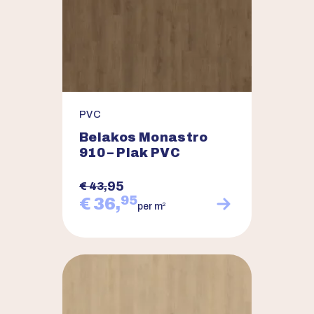
PVC
Belakos Monastro
910 – Plak PVC
95
€ 43,
95
€ 36,
2
per m