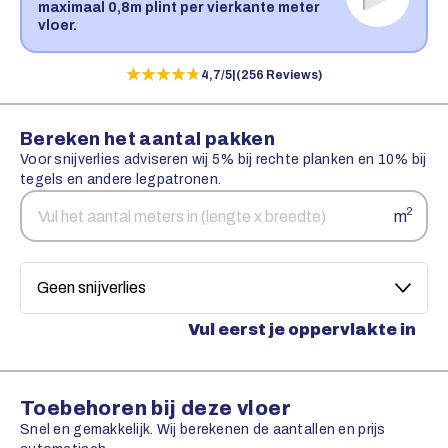
maximaal 0,8m plint per vierkante meter
vloer.
★★★★★
★★★★★
4,7/5
|
(256 Reviews)
Bereken het aantal pakken
Voor snijverlies adviseren wij 5% bij rechte planken en 10% bij
tegels en andere legpatronen.
Aantal
Snijverlies
2
m
vierkante
meters
Vul eerst je oppervlakte in
Toebehoren bij deze vloer
Snel en gemakkelijk. Wij berekenen de aantallen en prijs