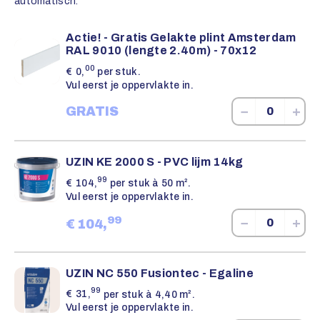
automatisch.
Actie! - Gratis Gelakte plint Amsterdam
RAL 9010 (lengte 2.40m) - 70x12
00
€
0,
per stuk.
Vul eerst je oppervlakte in.
−
+
GRATIS
UZIN KE 2000 S - PVC lijm 14kg
99
€
104,
per stuk à 50 m².
Vul eerst je oppervlakte in.
99
−
+
€
104,
UZIN NC 550 Fusiontec - Egaline
99
€
31,
per stuk à 4,40 m².
Vul eerst je oppervlakte in.