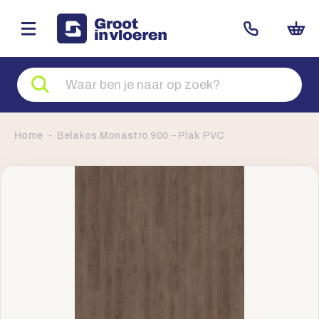
Zoeken
naar
producten
Home
Belakos Monastro 900 – Plak PVC