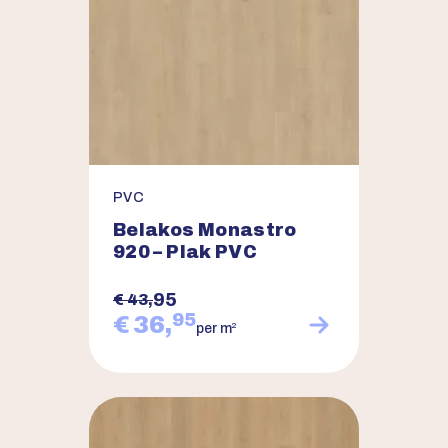
PVC
Belakos Monastro
920 – Plak PVC
95
€ 43,
95
€ 36,
2
per m