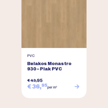
PVC
Belakos Monastro
930 – Plak PVC
95
€ 43,
95
€ 36,
2
per m