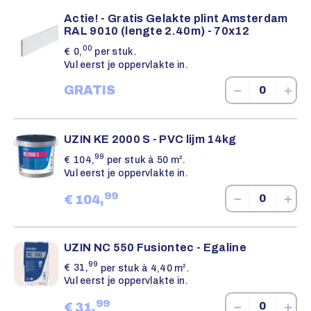
Actie! - Gratis Gelakte plint Amsterdam
RAL 9010 (lengte 2.40m) - 70x12
00
€
0,
per stuk.
Vul eerst je oppervlakte in.
−
+
GRATIS
UZIN KE 2000 S - PVC lijm 14kg
99
€
104,
per stuk à 50 m².
Vul eerst je oppervlakte in.
99
−
+
€
104,
UZIN NC 550 Fusiontec - Egaline
99
€
31,
per stuk à 4,40 m².
Vul eerst je oppervlakte in.
99
−
+
€
31,