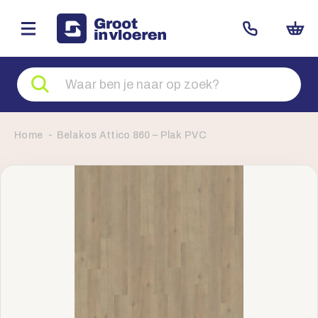
Zoeken
naar
producten
Home
Belakos Attico 860 – Plak PVC