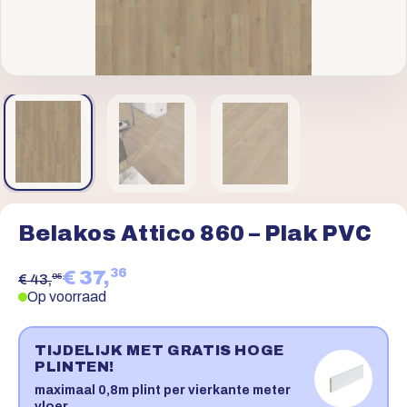
Belakos Attico 860 – Plak PVC
36
€ 37,
95
€ 43,
Op voorraad
TIJDELIJK MET GRATIS HOGE
PLINTEN!
maximaal 0,8m plint per vierkante meter
vloer.