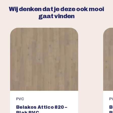
Wij denken dat je deze ook mooi
gaat vinden
PVC
P
Belakos Attico 820 –
B
Plak PVC
P