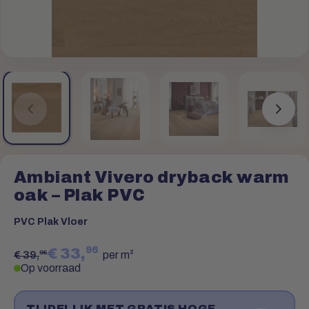
Ambiant Vivero dryback warm
oak – Plak PVC
PVC Plak Vloer
96
€ 33,
95
€ 39,
per m²
Op voorraad
TIJDELIJK MET GRATIS HOGE