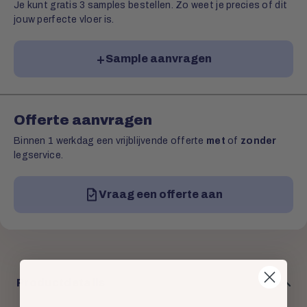
Je kunt gratis 3 samples bestellen. Zo weet je precies of dit
jouw perfecte vloer is.
Sample aanvragen
Offerte aanvragen
Binnen 1 werkdag een vrijblijvende offerte
met
of
zonder
legservice.
Vraag een offerte aan
Productdetails