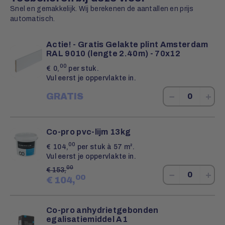
Snel en gemakkelijk. Wij berekenen de aantallen en prijs
automatisch.
Actie! - Gratis Gelakte plint Amsterdam
RAL 9010 (lengte 2.40m) - 70x12
00
€
0,
per stuk.
Vul eerst je oppervlakte in.
−
+
GRATIS
Co-pro pvc-lijm 13kg
00
€
104,
per stuk à 57 m².
Vul eerst je oppervlakte in.
00
€
153,
−
+
00
€
104,
Co-pro anhydrietgebonden
egalisatiemiddel A1