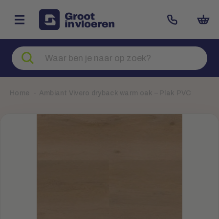
Zoeken
naar
producten
Home
Ambiant Vivero dryback warm oak – Plak PVC