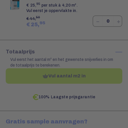
95
€
25,
per stuk à 4,20 m².
Vul eerst je oppervlakte in.
50
€
44,
−
+
95
€
25,
—
Totaalprijs
Vul eerst het aantal m² en het gewenste snijverlies in om
de totaalprijs te berekenen.
Vul aantal m2 in
100% Laagste prijsgarantie
Gratis sample aanvragen?