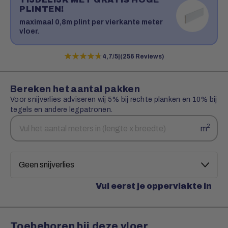
PLINTEN!
maximaal 0,8m plint per vierkante meter
vloer.
★★★★★
★★★★★
4,7/5
|
(256 Reviews)
Bereken het aantal pakken
Voor snijverlies adviseren wij 5% bij rechte planken en 10% bij
tegels en andere legpatronen.
Aantal
Snijverlies
2
m
vierkante
meters
Vul eerst je oppervlakte in
Toebehoren bij deze vloer