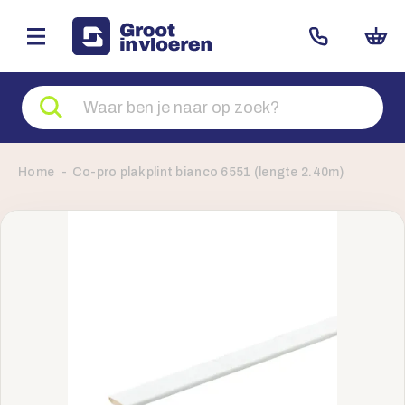
Zoeken
naar
producten
Home
Co-pro plakplint bianco 6551 (lengte 2.40m)