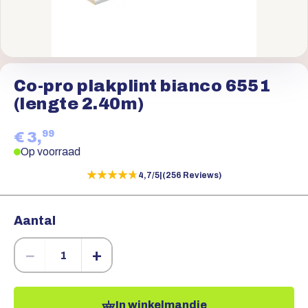
Co-pro plakplint bianco 6551
(lengte 2.40m)
99
€ 3,
Op voorraad
★★★★★
★★★★★
4,7/5
|
(256 Reviews)
Aantal
−
+
In winkelmandje