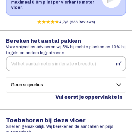
maximaal 0,8m plint per vierkante meter
vloer.
★★★★★
★★★★★
4,7/5
|
(256 Reviews)
Bereken het aantal pakken
Voor snijverlies adviseren wij 5% bij rechte planken en 10% bij
tegels en andere legpatronen.
Aantal
Snijverlies
2
m
vierkante
meters
Vul eerst je oppervlakte in
Toebehoren bij deze vloer
Snel en gemakkelijk. Wij berekenen de aantallen en prijs