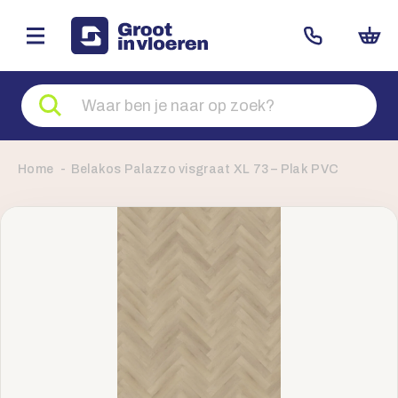
Zoeken
naar
producten
Home
Belakos Palazzo visgraat XL 73 – Plak PVC