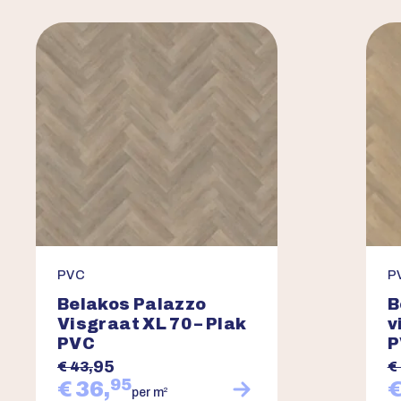
PVC
P
Belakos Palazzo
B
Visgraat XL 70 – Plak
v
PVC
P
95
€ 43,
€
95
€ 36,
€
2
per m