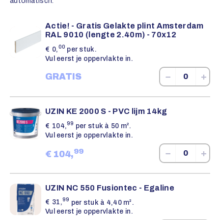
automatisch.
Actie! - Gratis Gelakte plint Amsterdam
RAL 9010 (lengte 2.40m) - 70x12
00
€
0,
per stuk.
Vul eerst je oppervlakte in.
−
+
GRATIS
UZIN KE 2000 S - PVC lijm 14kg
99
€
104,
per stuk à 50 m².
Vul eerst je oppervlakte in.
99
−
+
€
104,
UZIN NC 550 Fusiontec - Egaline
99
€
31,
per stuk à 4,40 m².
Vul eerst je oppervlakte in.