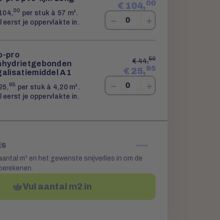
00
€
104,
00
104,
per stuk à 57 m².
−
+
l eerst je oppervlakte in.
o-pro
50
€
44,
nhydrietgebonden
95
€
25,
galisatiemiddel A1
−
+
95
25,
per stuk à 4,20 m².
l eerst je oppervlakte in.
—
js
aantal m² en het gewenste snijverlies in om de
 berekenen.
Vul aantal m2 in