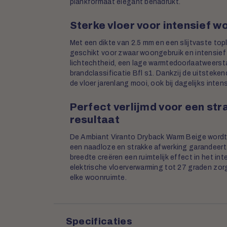
plankformaat elegant benadrukt.
Sterke vloer voor intensief w
Met een dikte van 2.5 mm en een slijtvaste to
geschikt voor zwaar woongebruik en intensief 
lichtechtheid, een lage warmtedoorlaatweersta
brandclassificatie Bfl s1. Dankzij de uitstekend
de vloer jarenlang mooi, ook bij dagelijks intens
Perfect verlijmd voor een st
resultaat
De Ambiant Viranto Dryback Warm Beige wordt
een naadloze en strakke afwerking garandeert
breedte creëren een ruimtelijk effect in het in
elektrische vloerverwarming tot 27 graden zo
elke woonruimte.
Specificaties