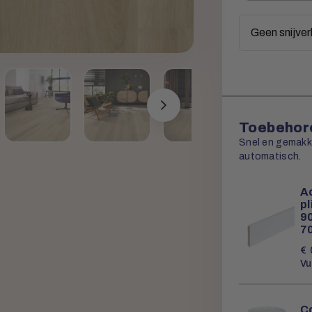
meters
Toebehore
Snel en gemakkel
automatisch.
Ac
p
90
7
€
Vu
Co