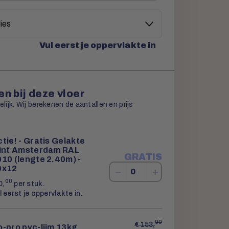
Vul eerst je oppervlakte in
n bij deze vloer
ijk. Wij berekenen de aantallen en prijs
tie! - Gratis Gelakte
lint Amsterdam RAL
GRATIS
10 (lengte 2.40m) -
0x12
−
+
00
0,
per stuk.
l eerst je oppervlakte in.
00
€
153,
-pro pvc-lijm 13kg