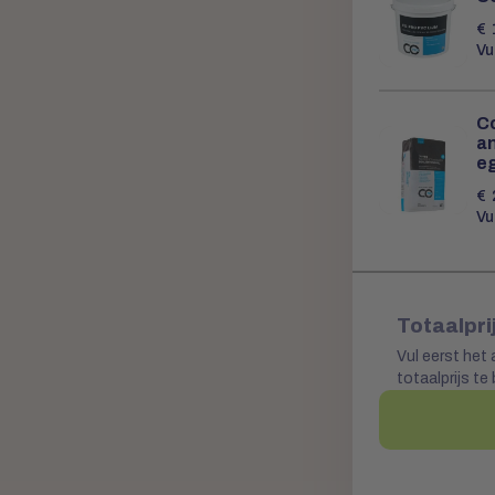
€
Vu
C
a
e
€
Vu
Totaalpri
Vul eerst het 
totaalprijs te