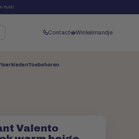
n huis!
Contact
Winkelmandje
Vloerkleden
Toebehoren
nt Valento
ck warm beige