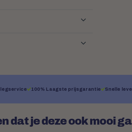
legservice
100% Laagste prijsgarantie
Snelle leve
n dat je deze ook mooi g