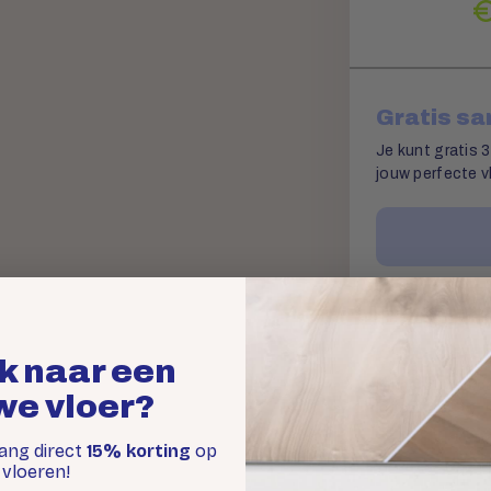
Gratis s
Je kunt gratis 3
jouw perfecte vl
Offerte 
k naar een
Binnen 1 werkda
we vloer?
legservice.
vang direct
15% korting
op
vloeren!