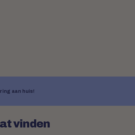
ring aan huis!
aat vinden