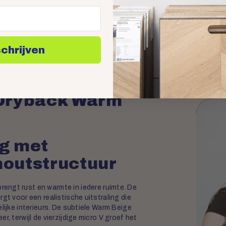
schrijven
Sne
op 
 Dryback Warm
ng met
outstructuur
engt rust en warmte in iedere ruimte. De
gt voor een realistische uitstraling die
lijke interieurs. De subtiele Warm Beige
r, terwijl de vierzijdige micro V groef het