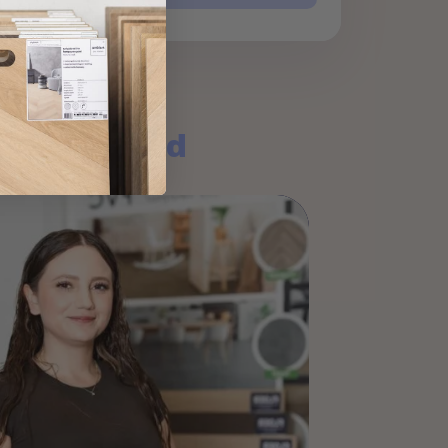
l antwoord
je vraag: