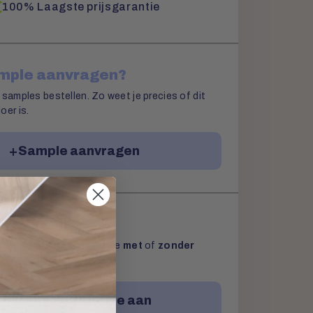
100% Laagste prijsgarantie
ample aanvragen?
 samples bestellen. Zo weet je precies of dit
oer is.
Sample aanvragen
aanvragen
g een vrijblijvende offerte
met
of
zonder
Vraag een offerte aan