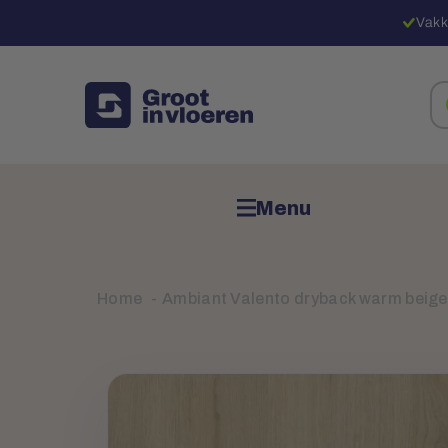
Vakk
Zo
na
pr
Menu
Home
Ambiant Valento dryback warm beig