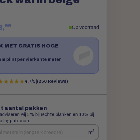
96
3,
Op voorraad
JK MET GRATIS HOGE
!
m plint per vierkante meter
★★★★★
★★★★★
4,7/5
|
(256 Reviews)
t aantal pakken
 adviseren wij 5% bij rechte planken en 10% bij
e legpatronen.
2
m