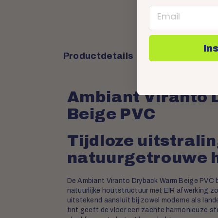
Email
In
Productdetails
Ambiant Viranto
Beige PVC
Tijdloze uitstrali
natuurgetrouwe h
De Ambiant Viranto Dryback Warm Beige PVC br
natuurlijke houtstructuur met EIR afwerking zor
uitstekend aansluit bij zowel moderne als lande
tint geeft de vloer een zachte harmonieuze sfee