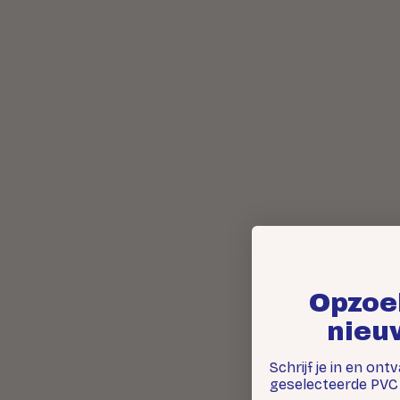
Opzoe
nieu
Schrijf je in en ont
geselecteerde PVC 