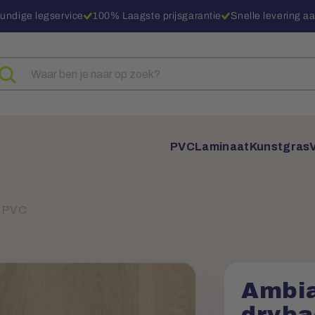
undige legservice
100% Laagste prijsgarantie
Snelle levering aa
eken
ar
oducten
PVC
Laminaat
Kunstgras
e PVC
Ambia
dryba