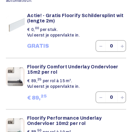
automatisch.
Actie! - Gratis Floorify Schildersplint wit
(lengte 2m)
00
€
0,
per stuk.
Vul eerst je oppervlakte in.
−
+
GRATIS
Floorify Comfort Underlay Ondervloer
15m2 per rol
25
€
89,
per rol à 15 m².
Vul eerst je oppervlakte in.
25
−
+
€
89,
Floorify Performance Underlay
Ondervloer 10m2 per rol
50
€
89,
per rol à 10 m².