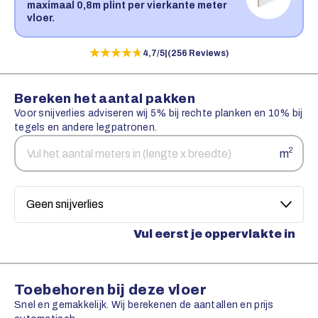
maximaal 0,8m plint per vierkante meter
vloer.
★★★★★
★★★★★
4,7/5
|
(256 Reviews)
Bereken het aantal pakken
Voor snijverlies adviseren wij 5% bij rechte planken en 10% bij
tegels en andere legpatronen.
Aantal
Snijverlies
2
m
vierkante
meters
Vul eerst je oppervlakte in
Toebehoren bij deze vloer
Snel en gemakkelijk. Wij berekenen de aantallen en prijs