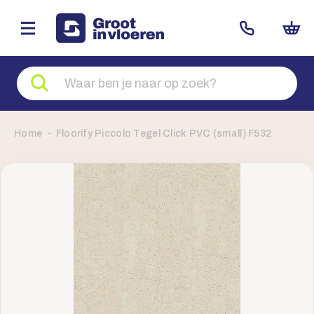
Zoeken
naar
producten
Home
Floorify Piccolo Tegel Click PVC (small) F532