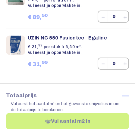
Vul eerst je oppervlakte in.
50
−
+
€
89,
UZIN NC 550 Fusiontec - Egaline
99
€
31,
per stuk à 4,40 m².
Vul eerst je oppervlakte in.
99
−
+
€
31,
—
Totaalprijs
Vul eerst het aantal m² en het gewenste snijverlies in om
de totaalprijs te berekenen.
Vul aantal m2 in