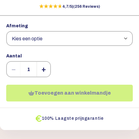
★★★★★
★★★★★
4,7/5
|
(256 Reviews)
Afmeting
Aantal
−
+
Toevoegen aan winkelmandje
100% Laagste prijsgarantie