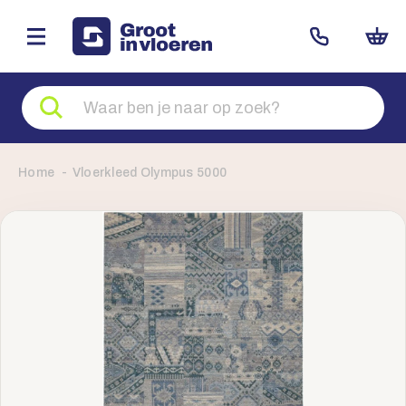
Zoeken
naar
producten
Home
Vloerkleed Olympus 5000