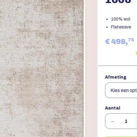
100% wol
Flatweave
75
€ 498,
Afmeting
Aantal
−