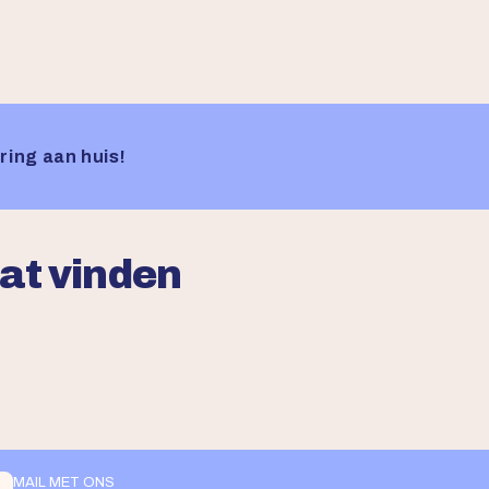
ring aan huis!
aat vinden
MAIL MET ONS