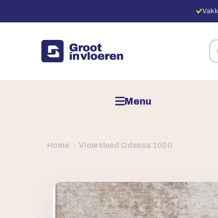
Vakk
Zo
na
pr
Menu
Home
Vloerkleed Odessa 1000