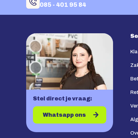
085 - 401 95 84
Se
Kla
Zak
Bet
Re
Stel direct je vraag:
Ve
Whatsapp ons
Al
Ov