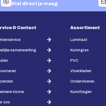
Stel direct je vraag
rvice & Contact
Assortiment
ntenservice
Laminaat
elijke samenwerking
Kunstgras
alen
PVC
tourneren
Vloerkleden
rzenden
Ondervloeren
gemene Voorw.
Kunsthagen
er ons