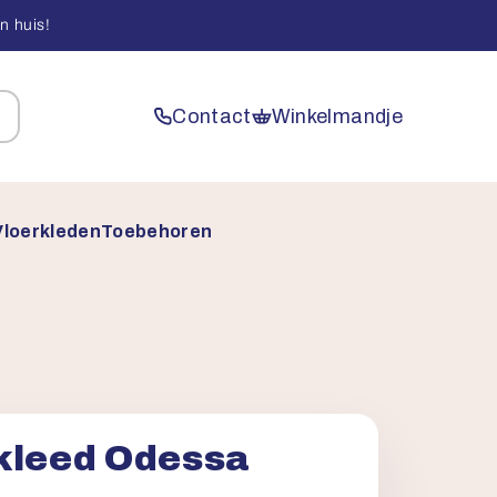
n huis!
Contact
Winkelmandje
Vloerkleden
Toebehoren
kleed Odessa