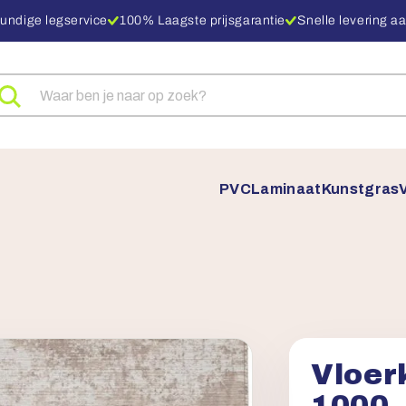
undige legservice
100% Laagste prijsgarantie
Snelle levering aa
eken
ar
oducten
PVC
Laminaat
Kunstgras
Vloer
1000