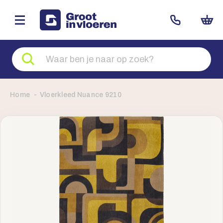
Zoeken
naar
producten
Home
Vloerkleed Nuance 9210