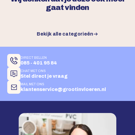
gaat vinden
Bekijk alle categorieën
DIRECT BELLEN
085 - 401 95 84
CHAT MET ONS
Stel direct je vraag
MAIL MET ONS
klantenservice@grootinvloeren.nl