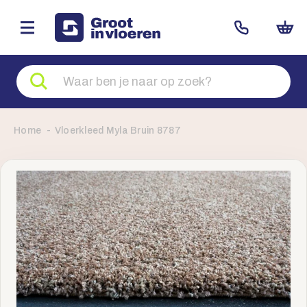
Zoeken
naar
producten
Home
Vloerkleed Myla Bruin 8787