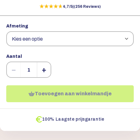
★★★★★
★★★★★
4,7/5
|
(256 Reviews)
Afmeting
Aantal
−
+
Toevoegen aan winkelmandje
100% Laagste prijsgarantie