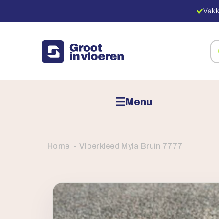
Vakk
Zo
na
pr
Menu
Home
Vloerkleed Myla Bruin 7777