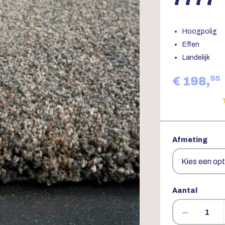
Hoogpolig
Effen
Landelijk
55
€ 198,
Afmeting
Aantal
−