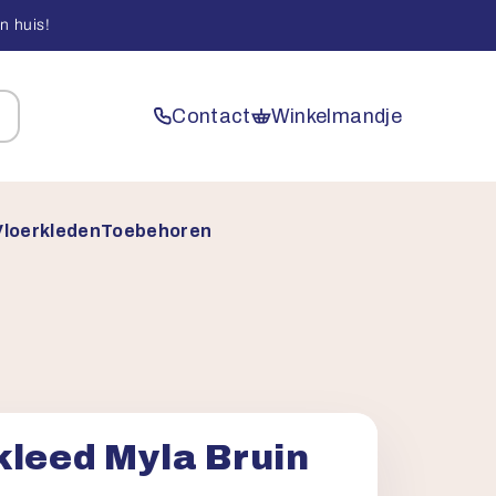
n huis!
Contact
Winkelmandje
Vloerkleden
Toebehoren
kleed Myla Bruin