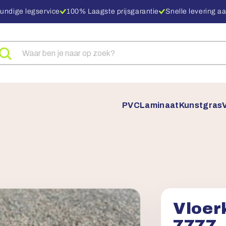
undige legservice
100% Laagste prijsgarantie
Snelle levering aa
eken
ar
oducten
PVC
Laminaat
Kunstgras
Vloer
7777