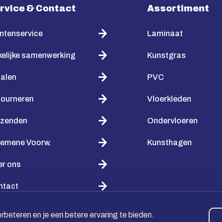
rvice & Contact
Assortiment
ntenservice
Laminaat
elijke samenwerking
Kunstgras
alen
PVC
tourneren
Vloerkleden
rzenden
Ondervloeren
gemene Voorw.
Kunsthagen
er ons
ntact
beteren en je een betere ervaring te bieden.