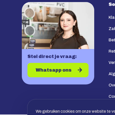
Se
Kla
Zak
Bet
Re
Stel direct je vraag:
Ve
Whatsapp ons
Al
Ov
Co
We gebruiken cookies om onze website te ver