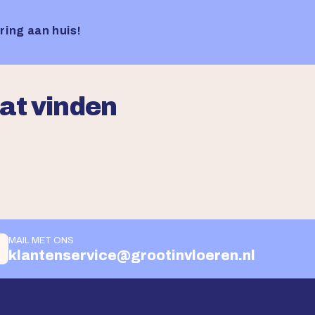
ring aan huis!
aat vinden
MAIL MET ONS
klantenservice@grootinvloeren.nl