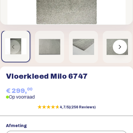
Vloerkleed Milo 6747
00
€ 299,
Op voorraad
★★★★★
★★★★★
4,7/5
|
(256 Reviews)
Afmeting