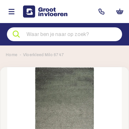
Zoeken
naar
producten
Home
Vloerkleed Milo 6747