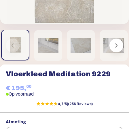
Vloerkleed Meditation 9229
00
€ 195,
Op voorraad
★★★★★
★★★★★
4,7/5
|
(256 Reviews)
Afmeting