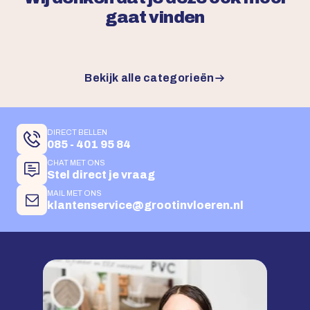
gaat vinden
Bekijk alle categorieën
DIRECT BELLEN
085 - 401 95 84
CHAT MET ONS
Stel direct je vraag
MAIL MET ONS
klantenservice@grootinvloeren.nl