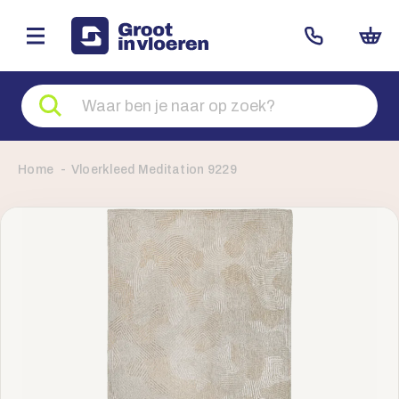
Zoeken
naar
producten
Home
Vloerkleed Meditation 9229