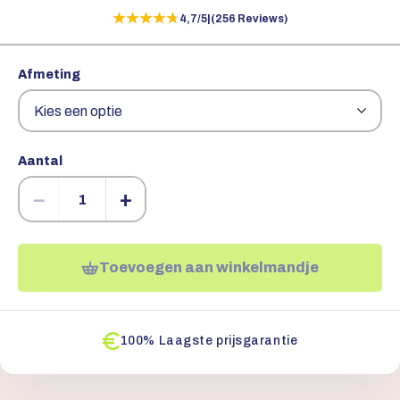
★★★★★
★★★★★
4,7/5
|
(256 Reviews)
Afmeting
Aantal
−
+
Toevoegen aan winkelmandje
100% Laagste prijsgarantie