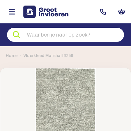
Zoeken
naar
producten
Home
Vloerkleed Marshall 6258