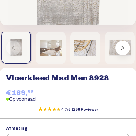
Vloerkleed Mad Men 8928
00
€ 189,
Op voorraad
★★★★★
★★★★★
4,7/5
|
(256 Reviews)
Afmeting