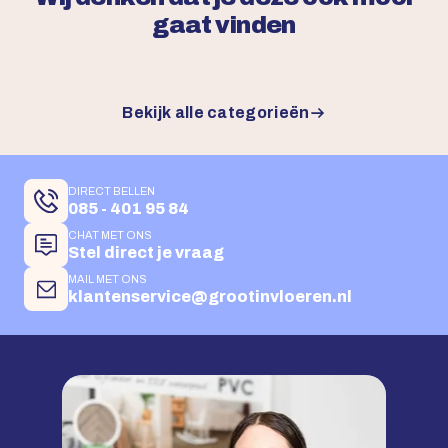
gaat vinden
Bekijk alle categorieën
DIRECT BELLEN
085 - 401 95 84
CHAT MET ONS
Stel direct je vraag
MAIL MET ONS
klantenservice@grootinvloeren.nl