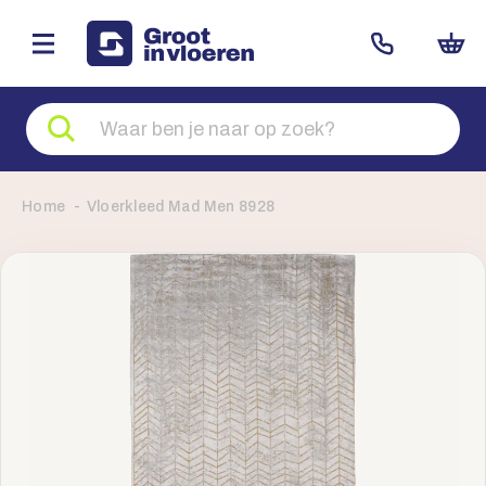
Zoeken
naar
producten
Home
Vloerkleed Mad Men 8928