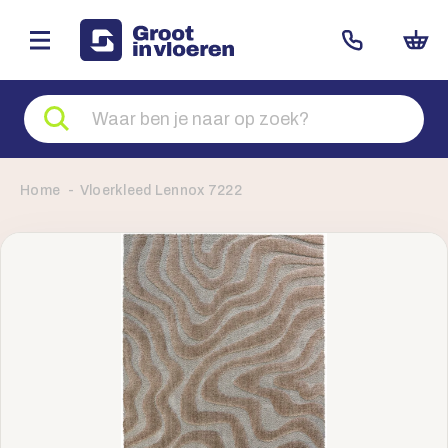
Zoeken
naar
producten
Home
Vloerkleed Lennox 7222