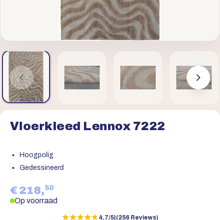
Vloerkleed Lennox 7222
Hoogpolig
Gedessineerd
50
€ 218,
Op voorraad
★★★★★
★★★★★
4,7/5
|
(256 Reviews)