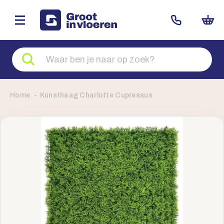
Zoeken
naar
producten
Home
Kunsthaag Charlotte Cupressus