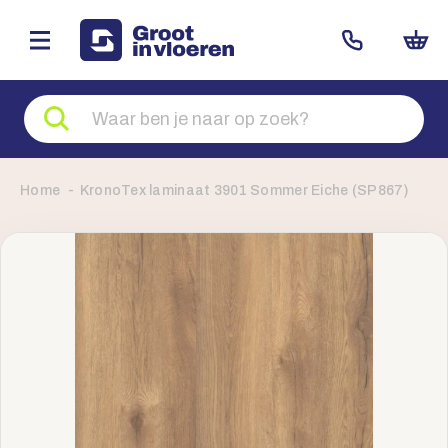
Zoeken
naar
producten
Home
KronoTex laminaat 3901 Sommer Eiche (SP867)