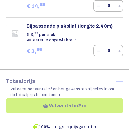
85
−
+
€
14,
Bijpassende plakplint (lengte 2.40m)
99
€
3,
per stuk.
Vul eerst je oppervlakte in.
99
−
+
€
3,
—
Totaalprijs
Vul eerst het aantal m² en het gewenste snijverlies in om
de totaalprijs te berekenen.
Vul aantal m2 in
100% Laagste prijsgarantie