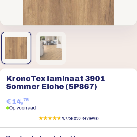
KronoTex laminaat 3901
Sommer Eiche (SP867)
75
€ 14,
Op voorraad
★★★★★
★★★★★
4,7/5
|
(256 Reviews)