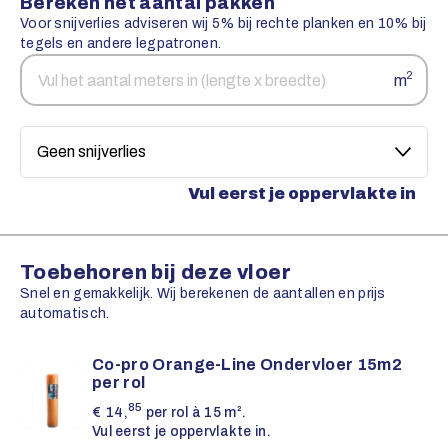
Bereken het aantal pakken
Voor snijverlies adviseren wij 5% bij rechte planken en 10% bij
tegels en andere legpatronen.
Aantal
Snijverlies
2
m
vierkante
meters
Vul eerst je oppervlakte in
Toebehoren bij deze vloer
Snel en gemakkelijk. Wij berekenen de aantallen en prijs
automatisch.
Co-pro Orange-Line Ondervloer 15m2
per rol
85
€
14,
per rol à 15 m².
Vul eerst je oppervlakte in.