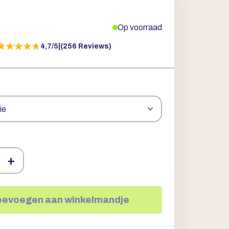
Op voorraad
★★★★★
★★★★★
4,7/5
|
(256 Reviews)
+
oevoegen aan winkelmandje