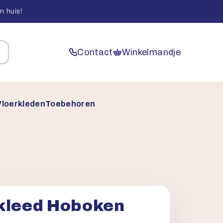
n huis!
Contact
Winkelmandje
Vloerkleden
Toebehoren
kleed Hoboken