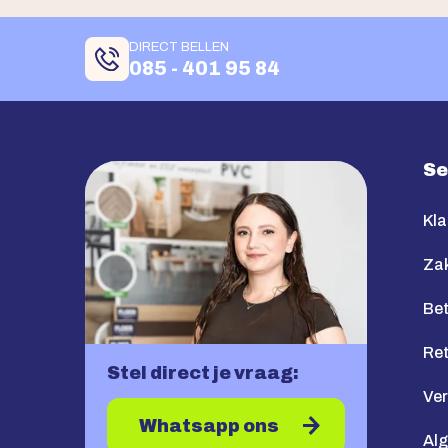
DIRECT BELLEN
085 - 401 95 84
Se
Kla
Zak
Bet
Re
Stel direct je vraag:
Ve
Whatsapp ons
Al