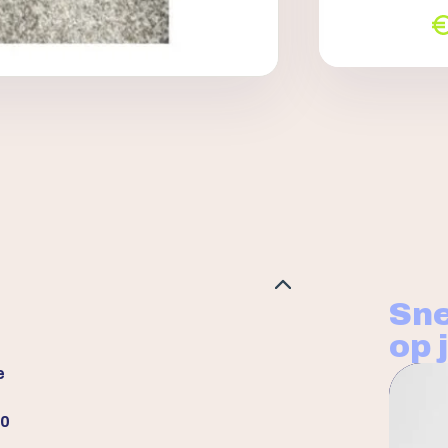
Sne
op 
e
00