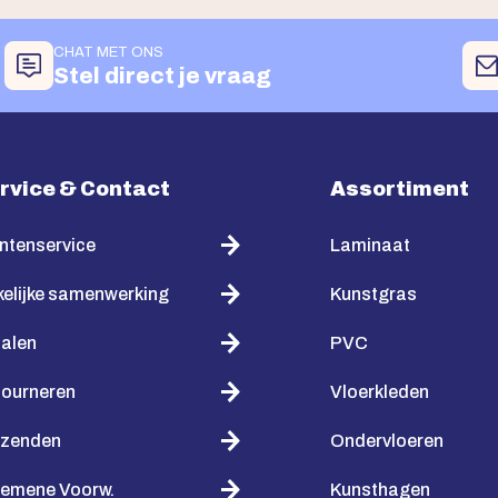
CHAT MET ONS
Stel direct je vraag
rvice & Contact
Assortiment
ntenservice
Laminaat
elijke samenwerking
Kunstgras
alen
PVC
tourneren
Vloerkleden
rzenden
Ondervloeren
gemene Voorw.
Kunsthagen