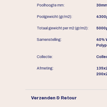
Poolhoogte mm:
30m
Poolgewicht (gr/m2):
4300
Totaal gewicht per m2 (gr/m2):
5000
Samenstelling:
40% W
Polyp
Collectie:
Colle
Afmeting:
135x2
200x2
Verzenden & Retour