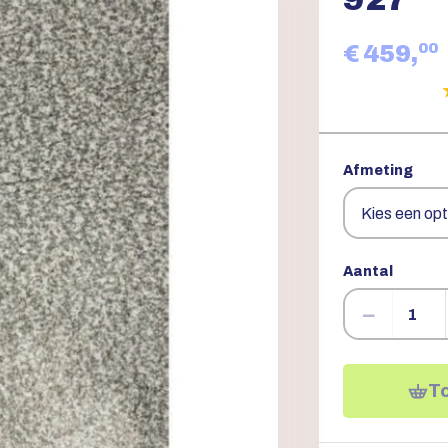
00
€ 459,
Afmeting
Aantal
−
T