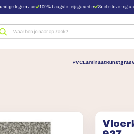
undige legservice
100% Laagste prijsgarantie
Snelle levering aa
eken
ar
oducten
PVC
Laminaat
Kunstgras
Vloer
927