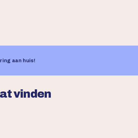
ring aan huis!
aat vinden