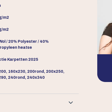
m
g/m2
g/m2
ol / 20% Polyester / 40%
ropyleen heatse
ctie Karpetten 2025
00, 160x230, 200rond, 200x250,
90, 240rond, 240x340