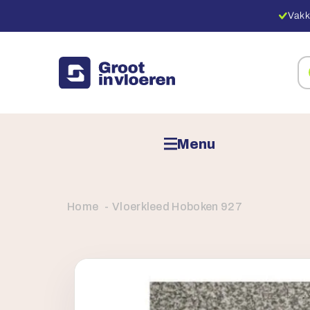
Vakk
Zo
na
pr
Menu
Home
Vloerkleed Hoboken 927