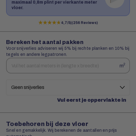
maximaal 0,8m plint per vierkante meter
vloer.
★★★★★
★★★★★
4,7/5
|
(256 Reviews)
Bereken het aantal pakken
Voor snijverlies adviseren wij 5% bij rechte planken en 10% bij
tegels en andere legpatronen.
Aantal
Snijverlies
2
m
vierkante
meters
Vul eerst je oppervlakte in
Toebehoren bij deze vloer
Snel en gemakkelijk. Wij berekenen de aantallen en prijs