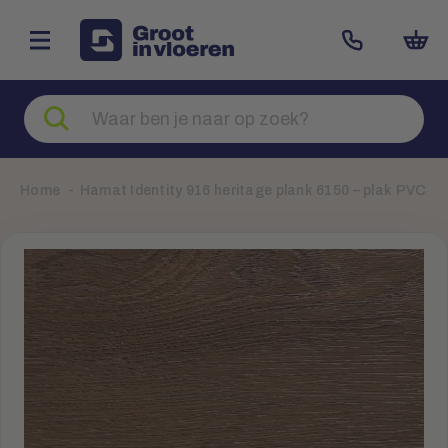
Zoeken
naar
producten
Home
Hamat Identity 916 heritage plank 6150 – plak PVC