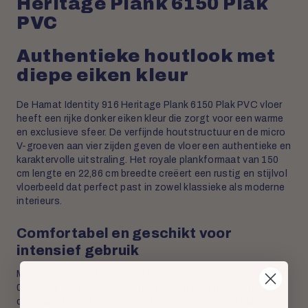
Heritage Plank 6150 Plak
PVC
Authentieke houtlook met
diepe eiken kleur
De Hamat Identity 916 Heritage Plank 6150 Plak PVC vloer
heeft een rijke donker eiken kleur die zorgt voor een warme
en exclusieve sfeer. De verfijnde houtstructuur en de micro
V-groeven aan vier zijden geven de vloer een authentieke en
karaktervolle uitstraling. Het royale plankformaat van 150
cm lengte en 22,86 cm breedte creëert een rustig en stijlvol
vloerbeeld dat perfect past in zowel klassieke als moderne
interieurs.
Comfortabel en geschikt voor
intensief gebruik
Met een totale dikte van 2,5 mm en een sterke toplaag van
0,55 mm is deze PVC vloer ontworpen voor intensief
dagelijks gebruik. De vloer is geschikt voor vloerverwarming