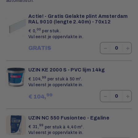
automatisch.
Actie! - Gratis Gelakte plint Amsterdam
RAL 9010 (lengte 2.40m) - 70x12
00
€
0,
per stuk.
Vul eerst je oppervlakte in.
−
+
GRATIS
UZIN KE 2000 S - PVC lijm 14kg
99
€
104,
per stuk à 50 m².
Vul eerst je oppervlakte in.
99
−
+
€
104,
UZIN NC 550 Fusiontec - Egaline
99
€
31,
per stuk à 4,40 m².
Vul eerst je oppervlakte in.