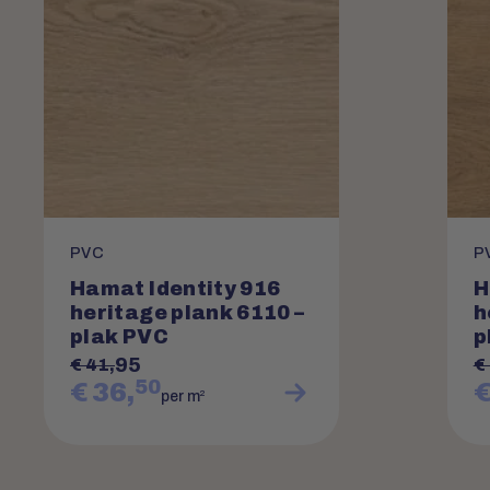
PVC
P
Hamat Identity 916
H
heritage plank 6110 –
h
plak PVC
p
95
€ 41,
€
50
€ 36,
€
2
per m