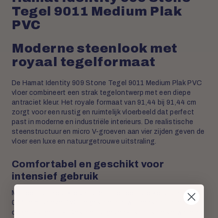
Tegel 9011 Medium Plak
PVC
Moderne steenlook met
royaal tegelformaat
De Hamat Identity 909 Stone Tegel 9011 Medium Plak PVC
vloer combineert een strak tegelontwerp met een diepe
antraciet kleur. Het royale formaat van 91,44 bij 91,44 cm
zorgt voor een rustig en ruimtelijk vloerbeeld dat perfect
past in moderne en industriële interieurs. De realistische
steenstructuur en micro V-groeven aan vier zijden geven de
vloer een luxe en natuurgetrouwe uitstraling.
Comfortabel en geschikt voor
intensief gebruik
Met een totale dikte van 2,5 mm en een sterke toplaag van
0,55 mm is deze PVC tegelvloer ontworpen voor intensief
dagelijks gebruik. De vloer is geschikt voor vloerverwarming