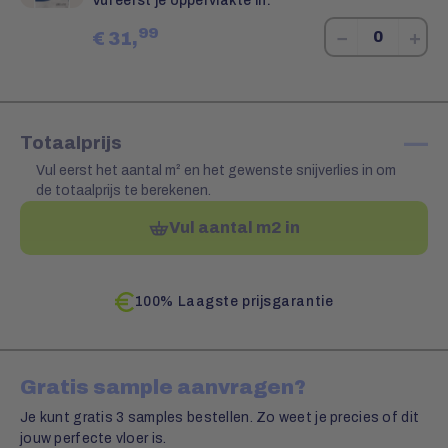
Vul eerst je oppervlakte in.
99
−
+
€
31,
—
Totaalprijs
Vul eerst het aantal m² en het gewenste snijverlies in om
de totaalprijs te berekenen.
Vul aantal m2 in
100% Laagste prijsgarantie
Gratis sample aanvragen?
Je kunt gratis 3 samples bestellen. Zo weet je precies of dit
jouw perfecte vloer is.