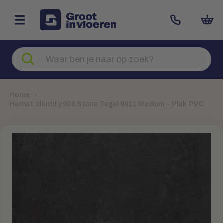
Zoeken
naar
producten
Home
Hamat Identity 909 Stone Tegel 9011 Medium – Plak PVC