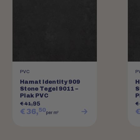
PVC
P
Hamat Identity 909
H
Stone Tegel 9011 –
S
Plak PVC
P
95
€ 41,
€
50
€ 36,
€
2
per m