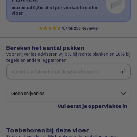
maximaal 0,8m plint per vierkante meter
vloer.
★★★★★
★★★★★
4,7/5
|
(256 Reviews)
Bereken het aantal pakken
Voor snijverlies adviseren wij 5% bij rechte planken en 10% bij
tegels en andere legpatronen.
Aantal
Snijverlies
2
m
vierkante
meters
Vul eerst je oppervlakte in
Toebehoren bij deze vloer
Snel en gemakkelijk. Wij berekenen de aantallen en prijs