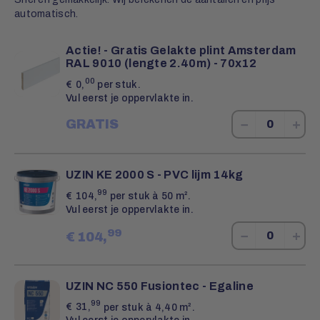
automatisch.
Actie! - Gratis Gelakte plint Amsterdam
RAL 9010 (lengte 2.40m) - 70x12
00
€
0,
per stuk.
Vul eerst je oppervlakte in.
−
+
GRATIS
UZIN KE 2000 S - PVC lijm 14kg
99
€
104,
per stuk à 50 m².
Vul eerst je oppervlakte in.
99
−
+
€
104,
UZIN NC 550 Fusiontec - Egaline
99
€
31,
per stuk à 4,40 m².