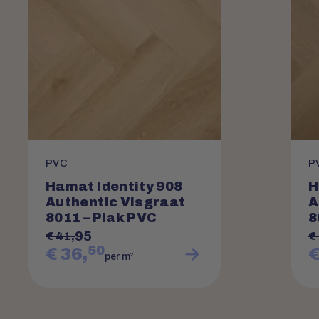
PVC
P
Hamat Identity 908
H
Authentic Visgraat
A
8011 – Plak PVC
8
95
€ 41,
€
50
€ 36,
€
2
per m