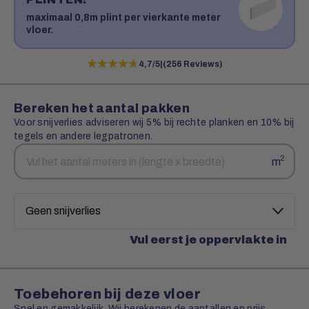
maximaal 0,8m plint per vierkante meter
vloer.
★★★★★
★★★★★
4,7/5
|
(256 Reviews)
Bereken het aantal pakken
Voor snijverlies adviseren wij 5% bij rechte planken en 10% bij
tegels en andere legpatronen.
Aantal
Snijverlies
2
m
vierkante
meters
Vul eerst je oppervlakte in
Toebehoren bij deze vloer
Snel en gemakkelijk. Wij berekenen de aantallen en prijs