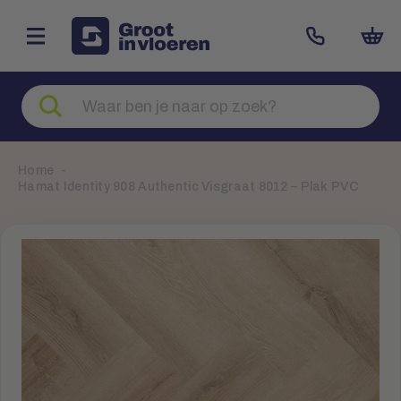
Zoeken
naar
producten
Home
Hamat Identity 908 Authentic Visgraat 8012 – Plak PVC