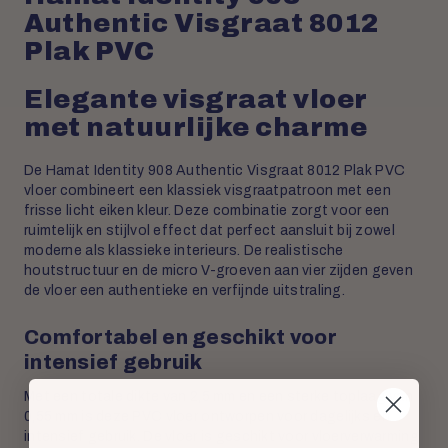
Authentic Visgraat 8012
Plak PVC
Elegante visgraat vloer
met natuurlijke charme
De Hamat Identity 908 Authentic Visgraat 8012 Plak PVC
vloer combineert een klassiek visgraatpatroon met een
frisse licht eiken kleur. Deze combinatie zorgt voor een
ruimtelijk en stijlvol effect dat perfect aansluit bij zowel
moderne als klassieke interieurs. De realistische
houtstructuur en de micro V-groeven aan vier zijden geven
de vloer een authentieke en verfijnde uitstraling.
Comfortabel en geschikt voor
intensief gebruik
Met een totale dikte van 2,5 mm en een sterke toplaag van
0,55 mm is deze PVC vloer ontworpen voor dagelijks en
intensief gebruik. De vloer is geschikt voor vloerverwarming