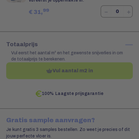
Vul eerst je oppervlakte in.
99
−
+
€
31,
—
Totaalprijs
Vul eerst het aantal m² en het gewenste snijverlies in om
de totaalprijs te berekenen.
Vul aantal m2 in
100% Laagste prijsgarantie
Gratis sample aanvragen?
Je kunt gratis 3 samples bestellen. Zo weet je precies of dit
jouw perfecte vloer is.