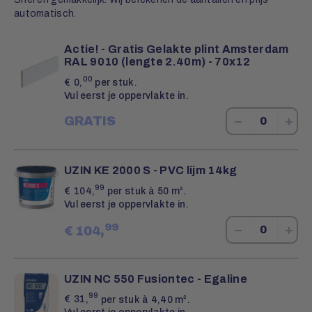
automatisch.
Actie! - Gratis Gelakte plint Amsterdam
RAL 9010 (lengte 2.40m) - 70x12
00
€
0,
per stuk.
Vul eerst je oppervlakte in.
−
+
GRATIS
UZIN KE 2000 S - PVC lijm 14kg
99
€
104,
per stuk à 50 m².
Vul eerst je oppervlakte in.
99
−
+
€
104,
UZIN NC 550 Fusiontec - Egaline
99
€
31,
per stuk à 4,40 m².