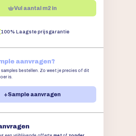
Vul aantal m2 in
100% Laagste prijsgarantie
ample aanvragen?
 samples bestellen. Zo weet je precies of dit
oer is.
Sample aanvragen
aanvragen
g een vrijblijvende offerte
met
of
zonder