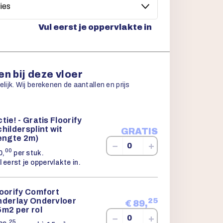
Vul eerst je oppervlakte in
n bij deze vloer
ijk. Wij berekenen de aantallen en prijs
tie! - Gratis Floorify
hildersplint wit
GRATIS
lengte 2m)
−
+
00
0,
per stuk.
l eerst je oppervlakte in.
loorify Comfort
nderlay Ondervloer
25
€
89,
m2 per rol
−
+
25