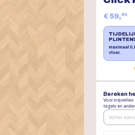
95
€ 59,
TIJDELI
PLINTEN
maximaal 0,8
vloer.
Bereken he
Voor snijverlies
tegels en ander
Aantal
Snijverlies
vierkante
meters