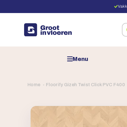
Vakk
Zo
na
pr
Menu
Home
Floorify Gizeh Twist Click PVC F400