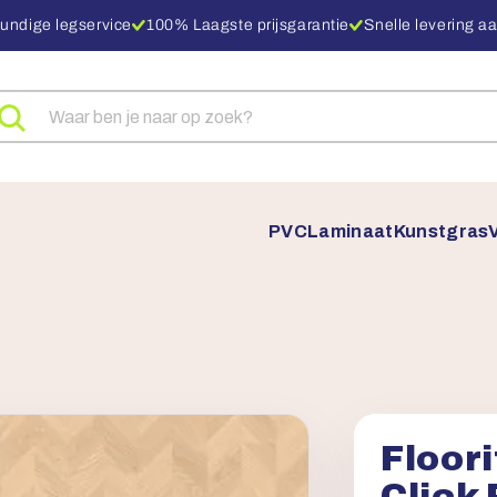
undige legservice
100% Laagste prijsgarantie
Snelle levering aa
eken
ar
oducten
PVC
Laminaat
Kunstgras
Floori
Click