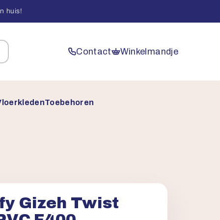
n huis!
Contact
Winkelmandje
Vloerkleden
Toebehoren
fy Gizeh Twist
 PVC F400