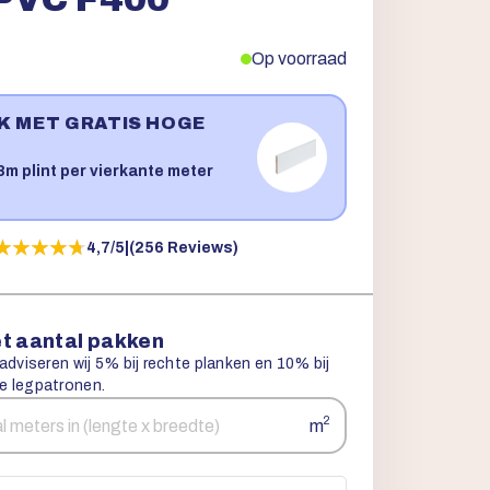
Op voorraad
JK MET GRATIS HOGE
!
m plint per vierkante meter
★★★★★
★★★★★
4,7/5
|
(256 Reviews)
t aantal pakken
 adviseren wij 5% bij rechte planken en 10% bij
e legpatronen.
2
m