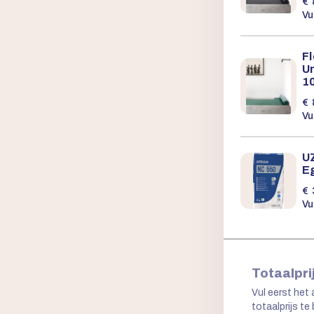
€
Vu
F
U
10
€
Vu
U
E
€
Vu
Totaalpri
Vul eerst het 
totaalprijs te