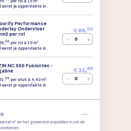
89,
per rol à 15 m².
l eerst je oppervlakte in.
loorify Performance
nderlay Ondervloer
50
€
89,
m2 per rol
−
+
50
89,
per rol à 10 m².
l eerst je oppervlakte in.
ZIN NC 550 Fusiontec -
99
€
31,
galine
−
+
99
31,
per stuk à 4,40 m².
l eerst je oppervlakte in.
—
js
aantal m² en het gewenste snijverlies in om de
 berekenen.