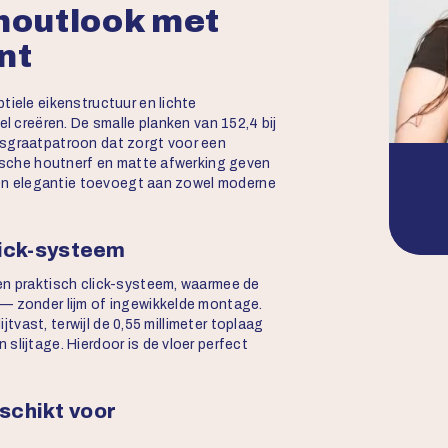
houtlook met
nt
tiele eikenstructuur en lichte
el creëren. De smalle planken van 152,4 bij
isgraatpatroon dat zorgt voor een
stische houtnerf en matte afwerking geven
e en elegantie toevoegt aan zowel moderne
lick-systeem
en praktisch click-systeem, waarmee de
 — zonder lijm of ingewikkelde montage.
ijtvast, terwijl de 0,55 millimeter toplaag
slijtage. Hierdoor is de vloer perfect
schikt voor