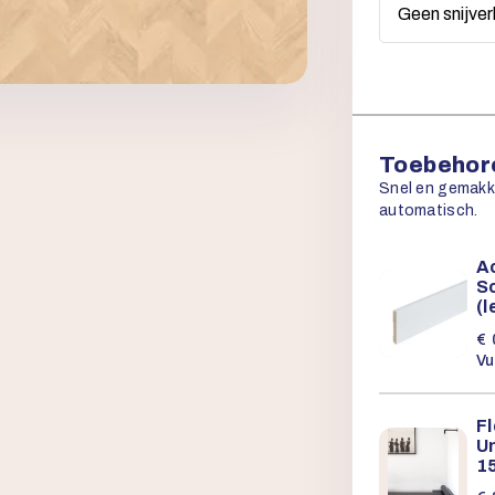
Toebehore
Snel en gemakkel
automatisch.
Ac
Sc
(
€
Vu
F
U
15