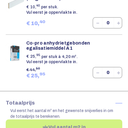
40
€
10,
per stuk.
Vul eerst je oppervlakte in.
40
−
+
€
10,
Co-pro anhydrietgebonden
egalisatiemiddel A1
95
€
25,
per stuk à 4,20 m².
Vul eerst je oppervlakte in.
50
€
44,
−
+
95
€
25,
—
Totaalprijs
Vul eerst het aantal m² en het gewenste snijverlies in om
de totaalprijs te berekenen.
Vul aantal m2 in