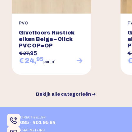
PVC
P
Givefloors Rustiek
G
eiken Beige – Click
e
PVC OP=OP
P
95
€ 37,
€ 
95
€ 24,
€
2
per m
Bekijk alle categorieën
DIRECT BELLEN
085 - 401 95 84
CHAT MET ONS