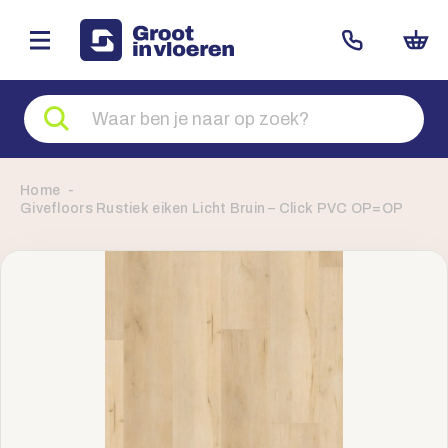
Zoeken
naar
producten
Home
Givefloors Rustiek eiken Licht Bruin – Click PVC OP=OP