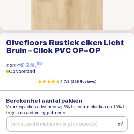
Givefloors Rustiek eiken Licht
Bruin – Click PVC OP=OP
95
€ 24,
95
€ 37,
Op voorraad
★★★★★
★★★★★
4,7/5
|
(256 Reviews)
Bereken het aantal pakken
Voor snijverlies adviseren wij 5% bij rechte planken en 10% bij
tegels en andere legpatronen.
Aantal
Snijverlies
2
m
vierkante
meters