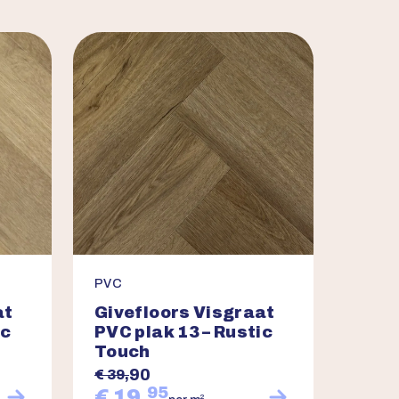
PVC
PVC
at
Givefloors Visgraat
Give
ic
PVC plak 13 – Rustic
PVC 
Touch
Tou
90
€ 39,
€ 39,
95
€ 19,
€ 19
2