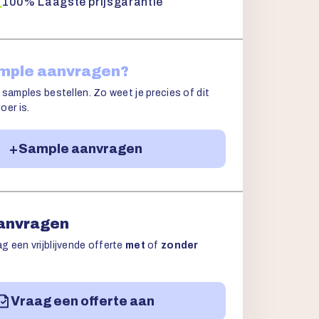
100% Laagste prijsgarantie
ample aanvragen?
 samples bestellen. Zo weet je precies of dit
oer is.
Sample aanvragen
aanvragen
g een vrijblijvende offerte
met
of
zonder
Vraag een offerte aan