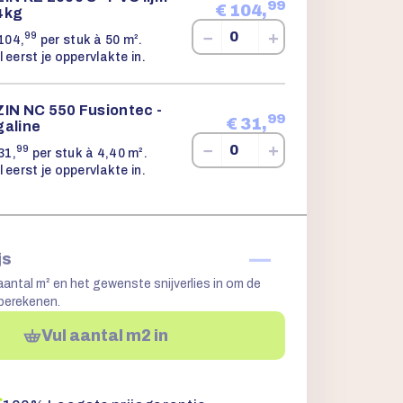
99
€
104,
4kg
−
+
99
104,
per stuk à 50 m².
l eerst je oppervlakte in.
ZIN NC 550 Fusiontec -
99
€
31,
galine
−
+
99
31,
per stuk à 4,40 m².
l eerst je oppervlakte in.
—
js
aantal m² en het gewenste snijverlies in om de
 berekenen.
Vul aantal m2 in