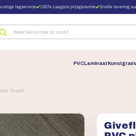
undige legservice
100% Laagste prijsgarantie
Snelle levering aa
eken
ar
oducten
PVC
Laminaat
Kunstgras
ustic Touch
Givef
PVC pl