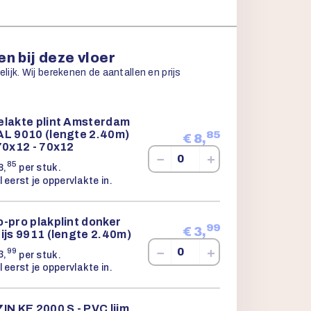
n bij deze vloer
ijk. Wij berekenen de aantallen en prijs
elakte plint Amsterdam
AL 9010 (lengte 2.40m)
85
€
8,
70x12 - 70x12
−
+
85
8,
per stuk.
l eerst je oppervlakte in.
-pro plakplint donker
99
€
3,
ijs 9911 (lengte 2.40m)
−
+
99
3,
per stuk.
l eerst je oppervlakte in.
IN KE 2000 S - PVC lijm