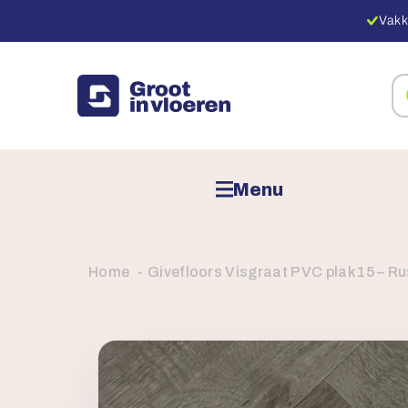
Vakk
Zo
na
pr
Menu
Home
Givefloors Visgraat PVC plak 15 – R