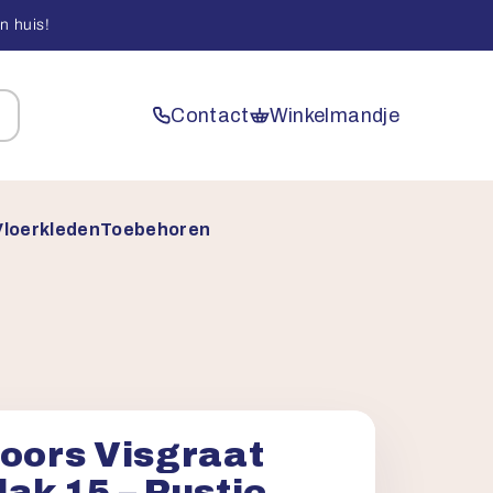
n huis!
Contact
Winkelmandje
Vloerkleden
Toebehoren
loors Visgraat
ak 15 – Rustic