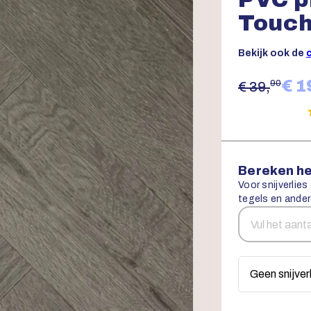
Touc
Bekijk ook de
€ 1
90
€ 39,
Bereken he
Voor snijverlies
tegels en ander
Aantal
Snijverlies
vierkante
meters