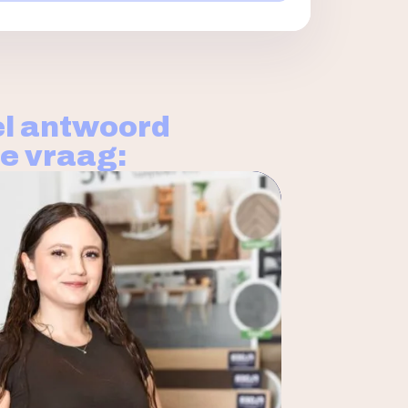
l antwoord
je vraag: