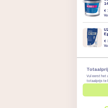
1
€
Vu
U
E
€
Vu
Totaalpri
Vul eerst het 
totaalprijs te