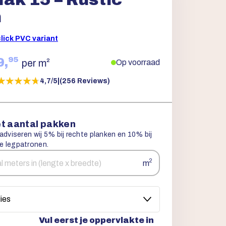
h
click PVC variant
95
9,
per m²
Op voorraad
★★★★★
★★★★★
4,7/5
|
(256 Reviews)
t aantal pakken
 adviseren wij 5% bij rechte planken en 10% bij
e legpatronen.
2
m
Vul eerst je oppervlakte in