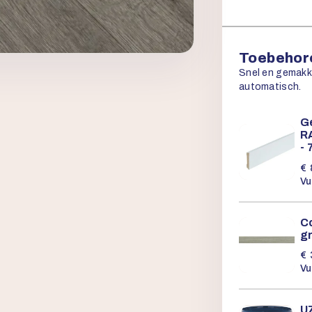
Toebehore
Snel en gemakkel
automatisch.
G
R
- 
€
Vu
Co
gr
€
Vu
UZ