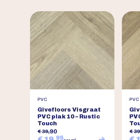
PVC
PVC
Givefloors Visgraat
Giv
PVC plak 10 – Rustic
PVC
Touch
To
90
€ 39,
€ 39
95
€ 19,
€ 
2