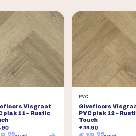
PVC
efloors Visgraat
Givefloors Visgra
 plak 11 – Rustic
PVC plak 12 – Rust
uch
Touch
90
90
,
€ 39,
95
95
19,
€ 19,
2
2