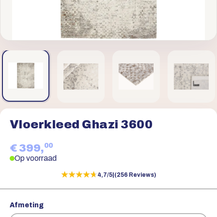
Vloerkleed Ghazi 3600
00
€ 399,
Op voorraad
★★★★★
★★★★★
4,7/5
|
(256 Reviews)
Afmeting