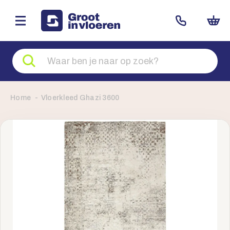
Zoeken
naar
producten
Home
Vloerkleed Ghazi 3600