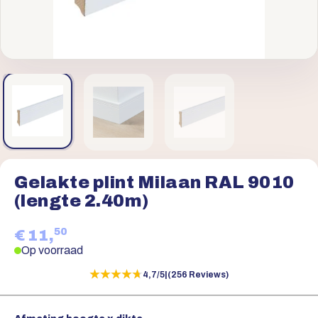
Gelakte plint Milaan RAL 9010
(lengte 2.40m)
50
€ 11,
Op voorraad
★★★★★
★★★★★
4,7/5
|
(256 Reviews)