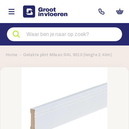
Zoeken
naar
producten
Home
Gelakte plint Milaan RAL 9010 (lengte 2.40m)