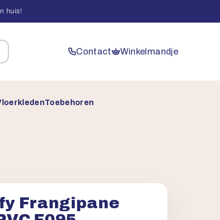
n huis!
Contact
Winkelmandje
Vloerkleden
Toebehoren
ify Frangipane
 PVC F095