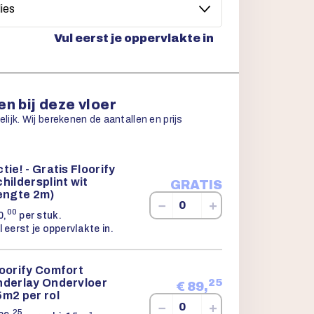
Vul eerst je oppervlakte in
n bij deze vloer
ijk. Wij berekenen de aantallen en prijs
tie! - Gratis Floorify
hildersplint wit
GRATIS
lengte 2m)
−
+
00
0,
per stuk.
l eerst je oppervlakte in.
loorify Comfort
nderlay Ondervloer
25
€
89,
m2 per rol
−
+
25