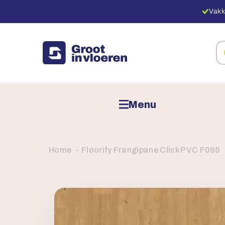
Vakk
Zo
na
pr
Menu
Home
Floorify Frangipane Click PVC F095