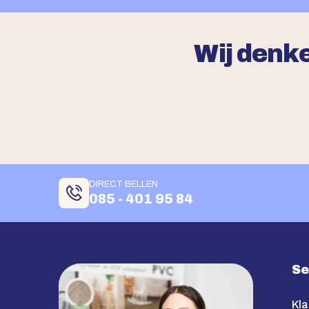
Wij denke
DIRECT BELLEN
085 - 401 95 84
Se
Kla