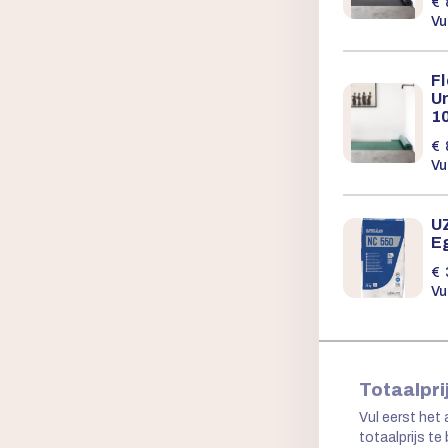
€
Vu
F
U
10
€
Vu
U
E
€
Vu
Totaalpri
Vul eerst het 
totaalprijs te