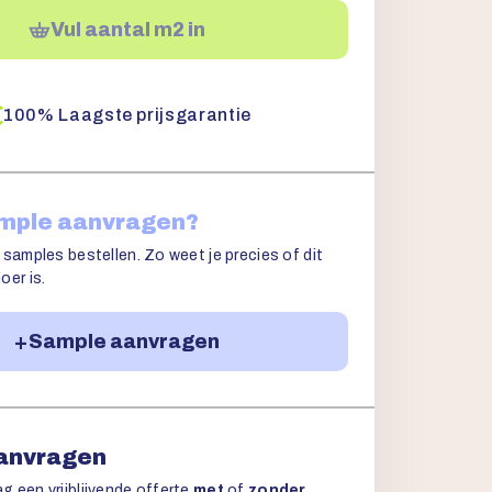
Vul aantal m2 in
100% Laagste prijsgarantie
ample aanvragen?
 samples bestellen. Zo weet je precies of dit
oer is.
Sample aanvragen
aanvragen
g een vrijblijvende offerte
met
of
zonder