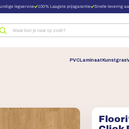
undige legservice
100% Laagste prijsgarantie
Snelle levering aa
eken
ar
oducten
PVC
Laminaat
Kunstgras
Floor
Click