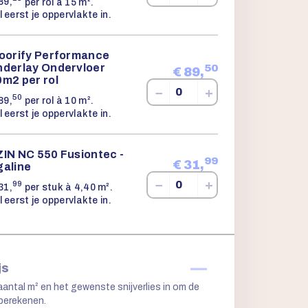
89,
per rol à 15 m².
l eerst je oppervlakte in.
loorify Performance
nderlay Ondervloer
50
€
89,
m2 per rol
−
+
50
89,
per rol à 10 m².
l eerst je oppervlakte in.
ZIN NC 550 Fusiontec -
99
€
31,
galine
−
+
99
31,
per stuk à 4,40 m².
l eerst je oppervlakte in.
—
js
aantal m² en het gewenste snijverlies in om de
 berekenen.