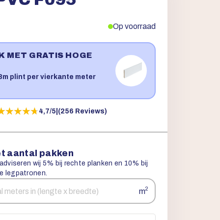
Op voorraad
JK MET GRATIS HOGE
!
m plint per vierkante meter
★★★★★
★★★★★
4,7/5
|
(256 Reviews)
t aantal pakken
 adviseren wij 5% bij rechte planken en 10% bij
e legpatronen.
2
m