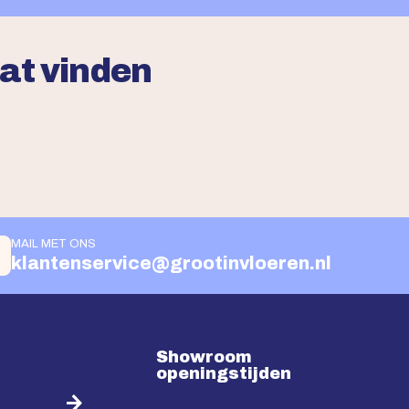
aat vinden
MAIL MET ONS
klantenservice@grootinvloeren.nl
Showroom
openingstijden