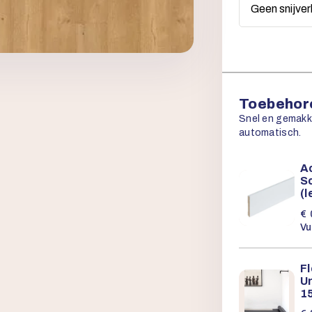
Toebehore
Snel en gemakkel
automatisch.
Ac
Sc
(
€
Vu
F
U
15