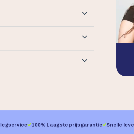
legservice
100% Laagste prijsgarantie
Snelle leve