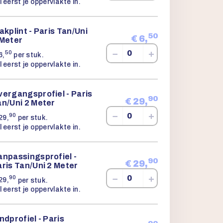
l eerst je oppervlakte in.
akplint - Paris Tan/Uni
50
€
6,
 Meter
−
+
50
6,
per stuk.
l eerst je oppervlakte in.
ergangsprofiel - Paris
90
€
29,
an/Uni 2 Meter
−
+
90
29,
per stuk.
l eerst je oppervlakte in.
anpassingsprofiel -
90
€
29,
ris Tan/Uni 2 Meter
−
+
90
29,
per stuk.
l eerst je oppervlakte in.
ndprofiel - Paris