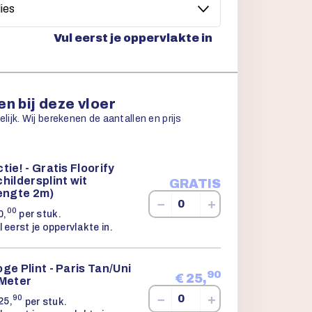
Vul eerst je oppervlakte in
n bij deze vloer
ijk. Wij berekenen de aantallen en prijs
tie! - Gratis Floorify
hildersplint wit
GRATIS
lengte 2m)
−
+
00
0,
per stuk.
l eerst je oppervlakte in.
ge Plint - Paris Tan/Uni
90
€
25,
 Meter
−
+
90
25,
per stuk.