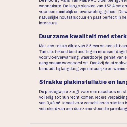
De Floorify Paris Tan Plak PVC vloer brengt een 
woonruimte. De lange planken van 152,4 cm en
voor een ruimtelijk en evenwichtig geheel. De 
natuurlijke houtstructuur en past perfect in
interieurs.
Duurzame kwaliteit met sterk
Met een totale dikte van 2,5 mm en een slijtvas
Tan uitstekend bestand tegen intensief dagelij
voor vloerverwarming, waardoor je geniet van 
aangenaam wooncomfort. Dankzij de strookvorm
behoudt hij langdurig zijn natuurlijke en warme 
Strakke plakinstallatie en la
De plaklegwijze zorgt voor een naadloos en st
volledig tot hun recht komen. Iedere verpakki
van 3,43 m², ideaal voor verschillende ruimtes i
verzekerd van een duurzame vloer die jarenlang 