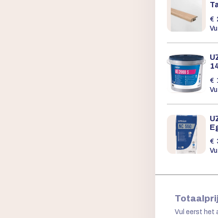
T
€
Vu
UZ
1
€
Vu
U
E
€
Vu
Totaalpri
Vul eerst het 