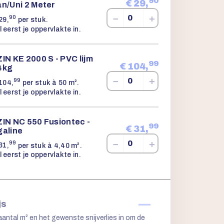
90
€
29,
an/Uni 2 Meter
−
+
90
29,
per stuk.
l eerst je oppervlakte in.
IN KE 2000 S - PVC lijm
99
€
104,
4kg
−
+
99
104,
per stuk à 50 m².
l eerst je oppervlakte in.
ZIN NC 550 Fusiontec -
99
€
31,
galine
−
+
99
31,
per stuk à 4,40 m².
l eerst je oppervlakte in.
—
js
aantal m² en het gewenste snijverlies in om de