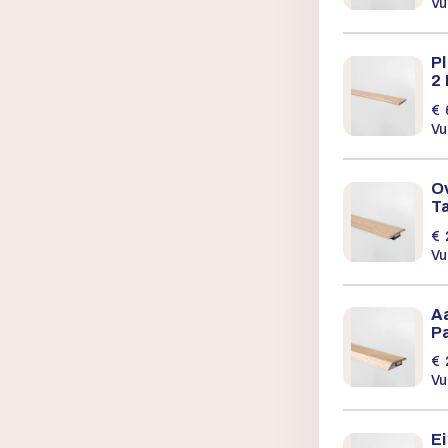
Vu
Pl
2
€
Vu
Ov
T
€
Vu
A
Pa
€
Vu
Ei