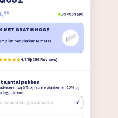
66
8,
Op voorraad
JK MET GRATIS HOGE
!
m plint per vierkante meter
★★★★★
★★★★★
4,7/5
|
(256 Reviews)
t aantal pakken
 adviseren wij 5% bij rechte planken en 10% bij
e legpatronen.
2
m