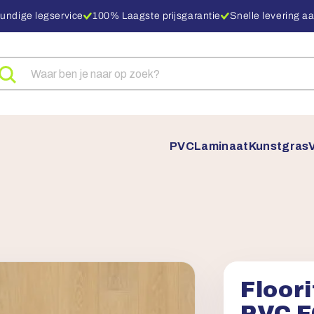
undige legservice
100% Laagste prijsgarantie
Snelle levering aa
eken
ar
oducten
PVC
Laminaat
Kunstgras
Floori
PVC 