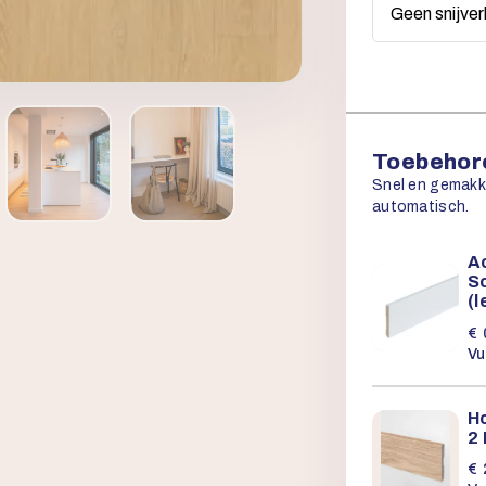
Toebehore
Snel en gemakkel
automatisch.
Ac
Sc
(
€
Vu
Ho
2
€