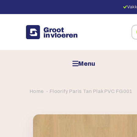
Vakk
Zo
na
pr
Menu
Home
Floorify Paris Tan Plak PVC FG001