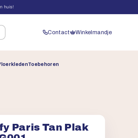
n huis!
Contact
Winkelmandje
Vloerkleden
Toebehoren
fy Paris Tan Plak
FG001