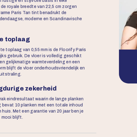
rustige en stijlvolle basis in elke
 de royale breedte van 22,5 cm zorgen
warme Paris Tan tint benadrukt de
 hedendaagse, moderne en Scandinavische
e toplaag
te toplaag van 0,55 mm is de Floorify Paris
ks gebruik. De vloer is volledig geschikt
een gelijkmatige warmteverdeling en een
 blijft de vloer onderhoudsvriendelijk en
uitstraling.
ngdurige zekerheid
rak eindresultaat waarin de lange planken
ng bevat 10 planken met een totale inhoud
n huis. Met een garantie van 20 jaar ben je
mooi blijft.