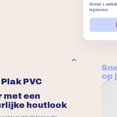
Binnen 1 werkda
legservice.
Sne
op 
n Plak PVC
 met een
rlijke houtlook