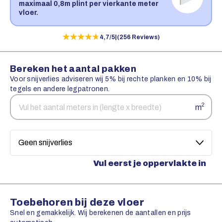
maximaal 0,8m plint per vierkante meter
vloer.
★★★★★
★★★★★
4,7/5
|
(256 Reviews)
Bereken het aantal pakken
Voor snijverlies adviseren wij 5% bij rechte planken en 10% bij
tegels en andere legpatronen.
Aantal
Snijverlies
2
m
vierkante
meters
Vul eerst je oppervlakte in
Toebehoren bij deze vloer
Snel en gemakkelijk. Wij berekenen de aantallen en prijs