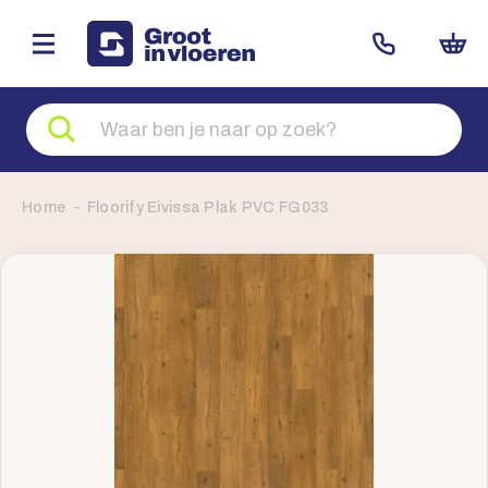
Zoeken
naar
producten
Home
Floorify Eivissa Plak PVC FG033