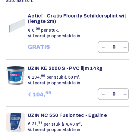
automatisch.
Actie! - Gratis Floorify Schildersplint wit
(lengte 2m)
00
€
0,
per stuk.
Vul eerst je oppervlakte in.
−
+
GRATIS
UZIN KE 2000 S - PVC lijm 14kg
99
€
104,
per stuk à 50 m².
Vul eerst je oppervlakte in.
99
−
+
€
104,
UZIN NC 550 Fusiontec - Egaline
99
€
31,
per stuk à 4,40 m².
Vul eerst je oppervlakte in.