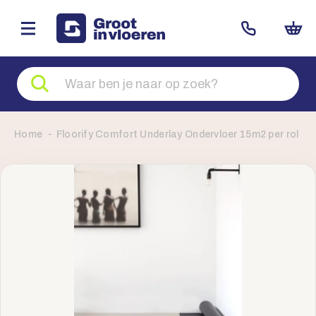
Zoeken
naar
producten
Home
Floorify Comfort Underlay Ondervloer 15m2 per rol