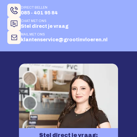
DIRECT BELLEN
085 - 401 95 84
CHAT MET ONS
Stel direct je vraag
MAIL MET ONS
klantenservice@grootinvloeren.nl
Stel direct je vraag: