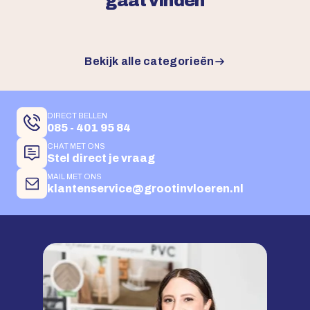
gaat vinden
Bekijk alle categorieën
DIRECT BELLEN
085 - 401 95 84
CHAT MET ONS
Stel direct je vraag
MAIL MET ONS
klantenservice@grootinvloeren.nl