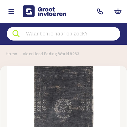
Zoeken
naar
producten
Home
Vloerkleed Fading World 8263