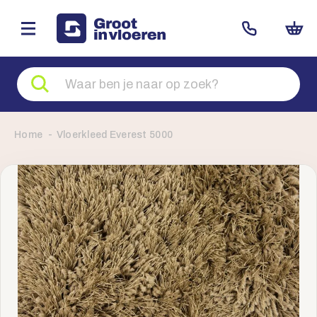
Zoeken
naar
producten
Home
Vloerkleed Everest 5000