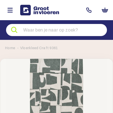
Zoeken
naar
producten
Home
Vloerkleed Craft 9361