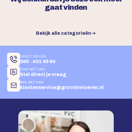
gaat vinden
Bekijk alle categorieën
DIRECT BELLEN
085 - 401 95 84
CHAT MET ONS
Stel direct je vraag
MAIL MET ONS
klantenservice@grootinvloeren.nl