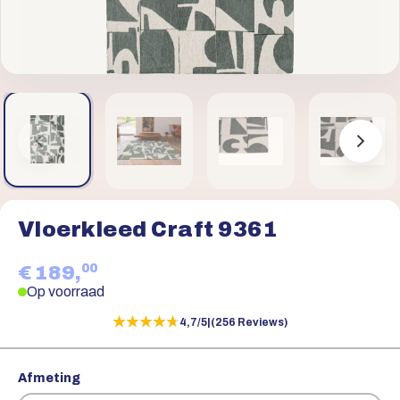
Vloerkleed Craft 9361
00
€ 189,
Op voorraad
★★★★★
★★★★★
4,7/5
|
(256 Reviews)
Afmeting