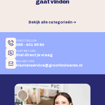
gaat vinden
Bekijk alle categorieën
DIRECT BELLEN
085 - 401 95 84
CHAT MET ONS
Stel direct je vraag
MAIL MET ONS
klantenservice@grootinvloeren.nl