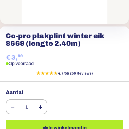
Co-pro plakplint winter eik
8669 (lengte 2.40m)
99
€ 3,
Op voorraad
★★★★★
★★★★★
4,7/5
|
(256 Reviews)
Aantal
−
+
In winkelmandje