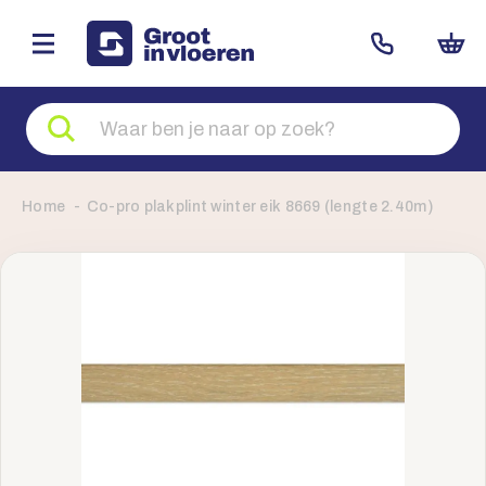
Zoeken
naar
producten
Home
Co-pro plakplint winter eik 8669 (lengte 2.40m)