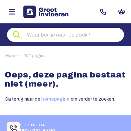
Zoeken
naar
producten
Home
404 pagina
Oeps, deze pagina bestaat
niet (meer).
Ga terug naar de
homepagina
om verder te zoeken.
DIRECT BELLEN
085 - 401 95 84