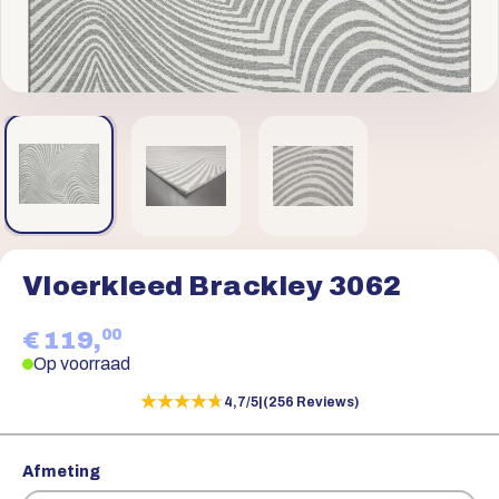
Vloerkleed Brackley 3062
00
€ 119,
Op voorraad
★★★★★
★★★★★
4,7/5
|
(256 Reviews)
Afmeting