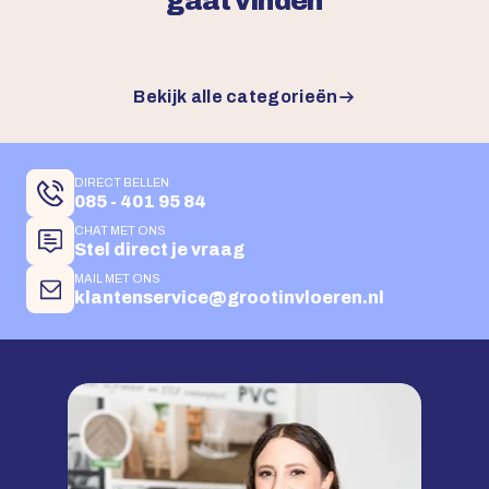
gaat vinden
Bekijk alle categorieën
DIRECT BELLEN
085 - 401 95 84
CHAT MET ONS
Stel direct je vraag
MAIL MET ONS
klantenservice@grootinvloeren.nl