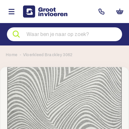
Zoeken
naar
producten
Home
Vloerkleed Brackley 3062