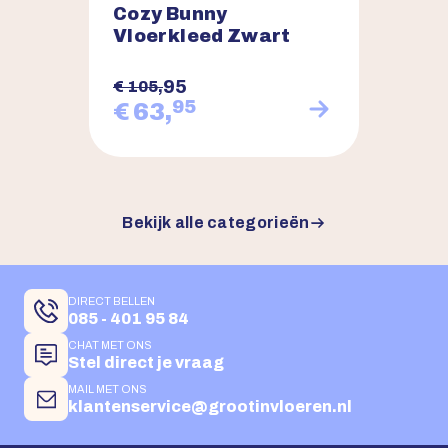
Cozy Bunny
Vloerkleed Zwart
95
€ 105,
95
€ 63,
Bekijk alle categorieën
DIRECT BELLEN
085 - 401 95 84
CHAT MET ONS
Stel direct je vraag
MAIL MET ONS
klantenservice@grootinvloeren.nl