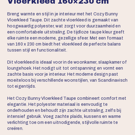
Vloerkleed 160×230 cm
Breng warmte en stijl in je interieur met het Cozy Bunny
Vloerkleed Taupe. Dit zachte vloerkleed is gemaakt van
hoogwaardig polyester, wat zorgt voor duurzaamheid en
een comfortabele uitstraling. De tijdloze taupe kleur geeft
elke ruimte een moderne, gezellige sfeer. Met een formaat
van 160 x 230 cm biedt het vloerkleed de perfecte balans
tussen stijl en functionaliteit.
Dit vloerkleed is ideaal voor in de woonkamer, slaapkamer of
loungehoek. Het nodigt uit tot ontspanning en vormt een
zachte basis voor je interieur. Het moderne design past
moeiteloos bij verschillende woonstijlen, van Scandinavisch
tot eigentijds.
Het Cozy Bunny Vloerkleed Taupe combineert comfort met
elegantie. Het polyester materiaal is eenvoudig te
onderhouden en behoudt zijn zachte uitstraling, zelfs bij
intensief gebruik. Voeg zachte plaids, kussens en warme
verlichting toe om een uitnodigende, stijlvolle ruimte te
creëren.