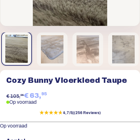
Cozy Bunny Vloerkleed Taupe
95
€ 63,
95
€ 105,
Op voorraad
★★★★★
★★★★★
4,7/5
|
(256 Reviews)
Op voorraad