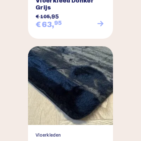
Vloerkleed Donker
Grijs
95
€ 105,
95
€ 63,
Vloerkleden