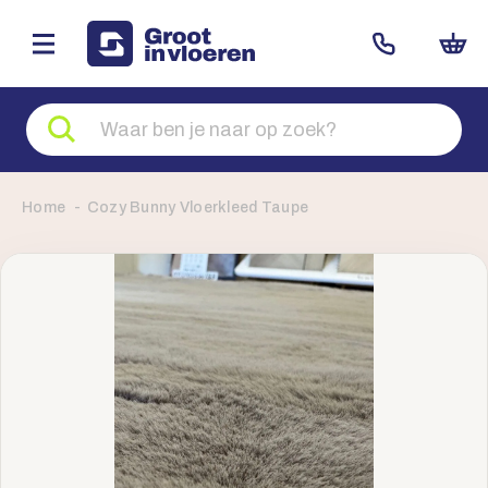
Zoeken
naar
producten
Home
Cozy Bunny Vloerkleed Taupe