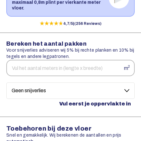
maximaal 0,8m plint per vierkante meter
vloer.
★★★★★
★★★★★
4,7/5
|
(256 Reviews)
Bereken het aantal pakken
Voor snijverlies adviseren wij 5% bij rechte planken en 10% bij
tegels en andere legpatronen.
Aantal
Snijverlies
2
m
vierkante
meters
Vul eerst je oppervlakte in
Toebehoren bij deze vloer
Snel en gemakkelijk. Wij berekenen de aantallen en prijs