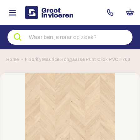
Zoeken
naar
producten
Home
Floorify Maurice Hongaarse Punt Click PVC F700