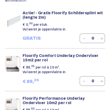
automatisch.
Actie! - Gratis Floorify Schildersplint wit
(lengte 2m)
00
€
0,
per stuk.
Vul eerst je oppervlakte in.
−
+
GRATIS
Floorify Comfort Underlay Ondervloer
15m2 per rol
25
€
89,
per rol à 15 m².
Vul eerst je oppervlakte in.
25
−
+
€
89,
Floorify Performance Underlay
Ondervloer 10m2 per rol
50
€
89,
per rol à 10 m².