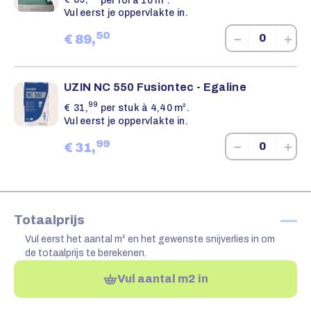
Vul eerst je oppervlakte in.
50
−
+
€
89,
UZIN NC 550 Fusiontec - Egaline
99
€
31,
per stuk à 4,40 m².
Vul eerst je oppervlakte in.
99
−
+
€
31,
—
Totaalprijs
Vul eerst het aantal m² en het gewenste snijverlies in om
de totaalprijs te berekenen.
Vul aantal m2 in