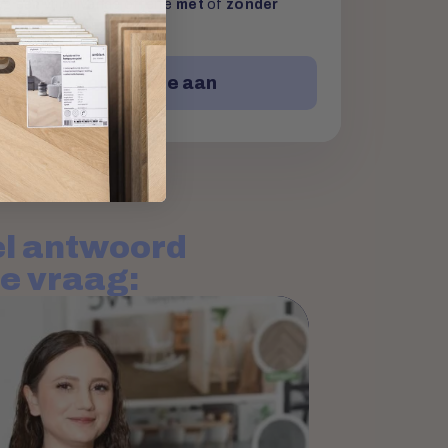
g een vrijblijvende offerte
met
of
zonder
Vraag een offerte aan
l antwoord
je vraag: