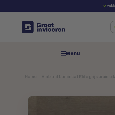
Vakk
Zo
na
pr
Menu
Home
Ambiant Laminaat Elite grijs bruin ei