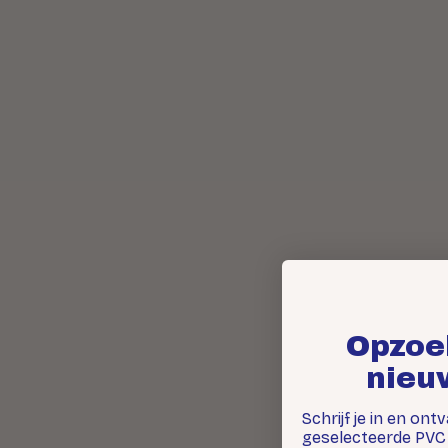
Opzoe
nieu
Schrijf je in en ont
geselecteerde PVC 