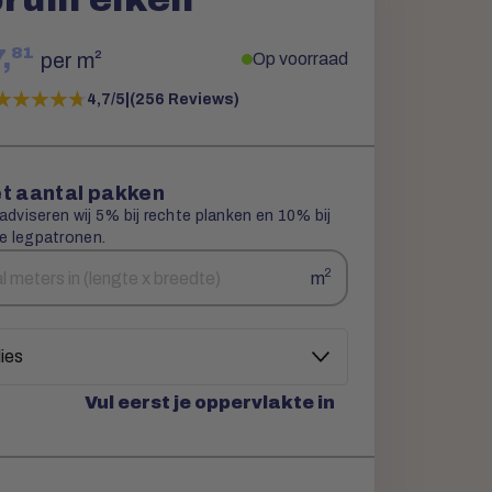
81
,
per m²
Op voorraad
★★★★★
★★★★★
4,7/5
|
(256 Reviews)
t aantal pakken
 adviseren wij 5% bij rechte planken en 10% bij
e legpatronen.
2
m
Vul eerst je oppervlakte in