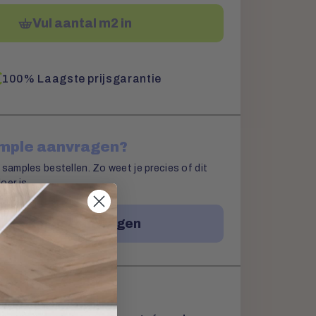
Vul aantal m2 in
100% Laagste prijsgarantie
ample aanvragen?
 samples bestellen. Zo weet je precies of dit
oer is.
Sample aanvragen
aanvragen