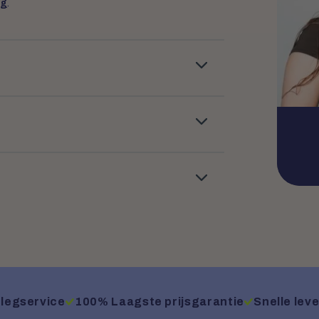
ng
.
legservice
100% Laagste prijsgarantie
Snelle leve