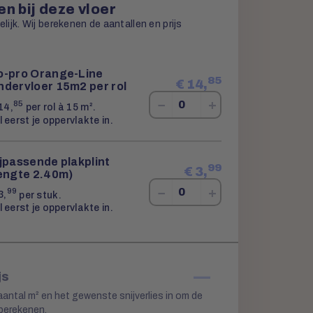
n bij deze vloer
ijk. Wij berekenen de aantallen en prijs
o-pro Orange-Line
85
€
14,
ndervloer 15m2 per rol
−
+
85
14,
per rol à 15 m².
l eerst je oppervlakte in.
jpassende plakplint
99
€
3,
lengte 2.40m)
−
+
99
3,
per stuk.
l eerst je oppervlakte in.
—
js
aantal m² en het gewenste snijverlies in om de
 berekenen.