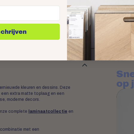
Binnen 1 werkda
legservice.
schrijven
Sne
op 
 vernieuwde kleuren en dessins. Deze
r, een extra matte toplaag en een
jdse, moderne decors.
k onze complete
laminaatcollectie
en
n combinatie met een