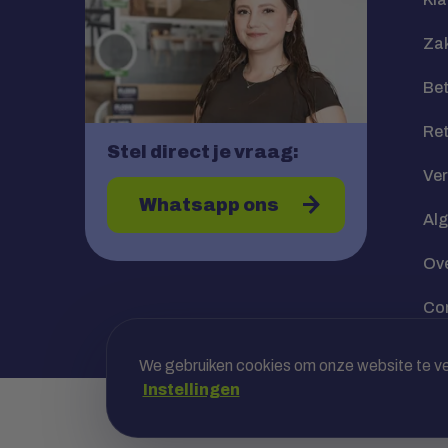
Zak
Bet
Re
Stel direct je vraag:
Ve
Whatsapp ons
Al
Ov
Co
We gebruiken cookies om onze website te ver
Instellingen
Veilig betalen met jouw bank, óf achte