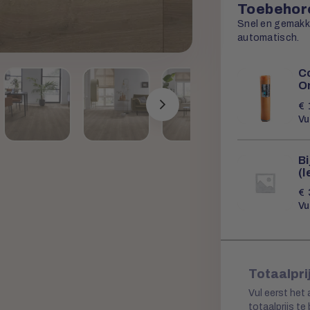
Toebehore
Snel en gemakkel
automatisch.
C
O
€
Vu
Bi
(
€
Vu
Totaalpri
Vul eerst het 
totaalprijs te