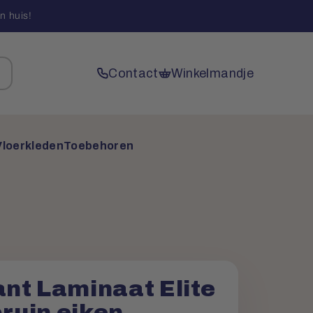
n huis!
Contact
Winkelmandje
Vloerkleden
Toebehoren
nt Laminaat Elite
bruin eiken