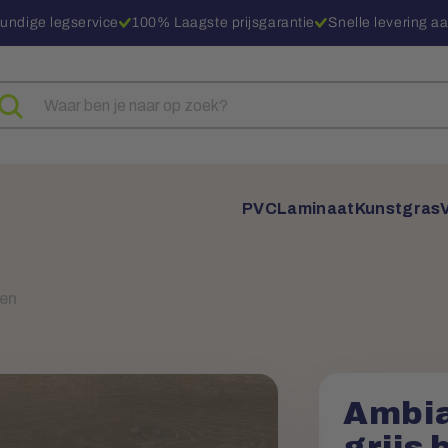
undige legservice
100% Laagste prijsgarantie
Snelle levering aa
eken
ar
oducten
PVC
Laminaat
Kunstgras
ken
Ambia
grijs 