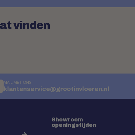
aat vinden
MAIL MET ONS
klantenservice@grootinvloeren.nl
Showroom
openingstijden