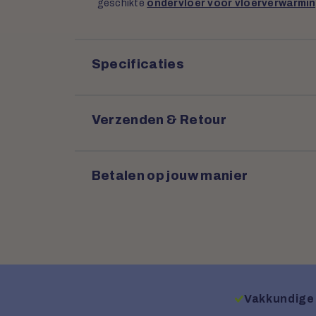
geschikte
ondervloer voor vloerverwarmi
Specificaties
Verzenden & Retour
Betalen op jouw manier
Vakkundige 