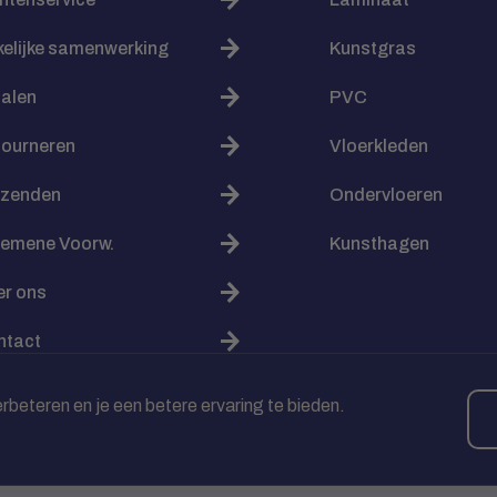
elijke samenwerking
Kunstgras
alen
PVC
tourneren
Vloerkleden
rzenden
Ondervloeren
gemene Voorw.
Kunsthagen
er ons
ntact
beteren en je een betere ervaring te bieden.
raf in termijnen