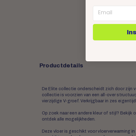
Email
In
Productdetails
De Elite collectie onderscheidt zich door zijn
collectie is voorzien van een all-over structuu
vierzijdige V-groef. Verkrijgbaar in zes eigenti
Op zoek naar een andere kleur of stijl? Bekij
ontdek alle mogelijkheden.
Deze vloer is geschikt voor vloerverwarming i