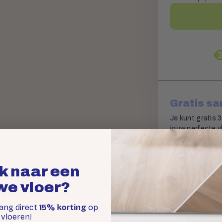
Gratis s
Je kunt gratis 3
jouw perfecte vl
k naar een
we vloer?
vang direct
15% korting
op
Offerte 
vloeren!