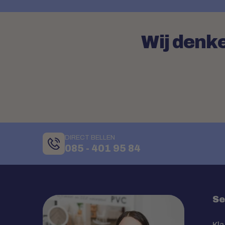
Wij denke
DIRECT BELLEN
085 - 401 95 84
Se
Kla