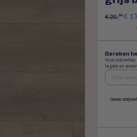
€ 17
95
€ 20,
Bereken he
Voor snijverlies
tegels en ander
Aantal
Snijverlies
vierkante
meters