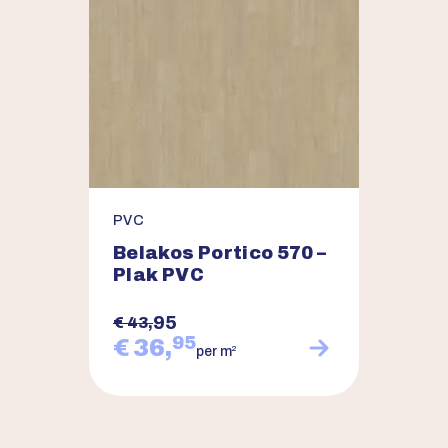
PVC
Belakos Portico 570 –
Plak PVC
95
€ 43,
95
€ 36,
2
per m