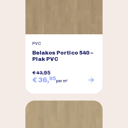
PVC
Belakos Portico 540 –
Plak PVC
95
€ 43,
95
€ 36,
2
per m