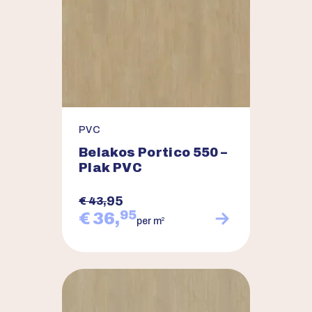
PVC
Belakos Portico 550 –
Plak PVC
95
€ 43,
95
€ 36,
2
per m