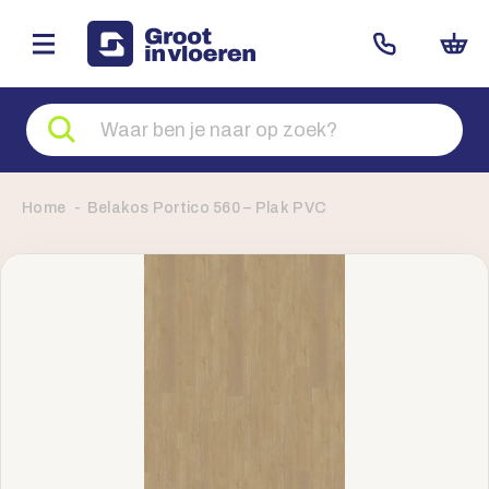
Zoeken
naar
producten
Home
Belakos Portico 560 – Plak PVC