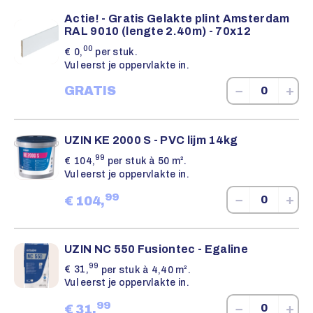
Actie! - Gratis Gelakte plint Amsterdam
RAL 9010 (lengte 2.40m) - 70x12
00
€
0,
per stuk.
Vul eerst je oppervlakte in.
−
+
GRATIS
UZIN KE 2000 S - PVC lijm 14kg
99
€
104,
per stuk à 50 m².
Vul eerst je oppervlakte in.
99
−
+
€
104,
UZIN NC 550 Fusiontec - Egaline
99
€
31,
per stuk à 4,40 m².
Vul eerst je oppervlakte in.
99
−
+
€
31,