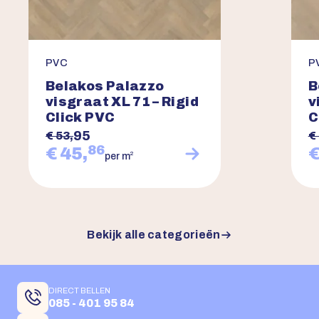
PVC
P
Belakos Palazzo
B
visgraat XL 71 – Rigid
v
Click PVC
C
95
€ 53,
€
86
€ 45,
€
2
per m
Bekijk alle categorieën
DIRECT BELLEN
085 - 401 95 84