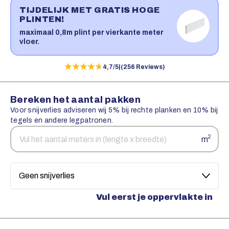
TIJDELIJK MET GRATIS HOGE
PLINTEN!
maximaal 0,8m plint per vierkante meter
vloer.
★★★★★
★★★★★
4,7/5
|
(256 Reviews)
Bereken het aantal pakken
Voor snijverlies adviseren wij 5% bij rechte planken en 10% bij
tegels en andere legpatronen.
Aantal
Snijverlies
2
m
vierkante
meters
Vul eerst je oppervlakte in