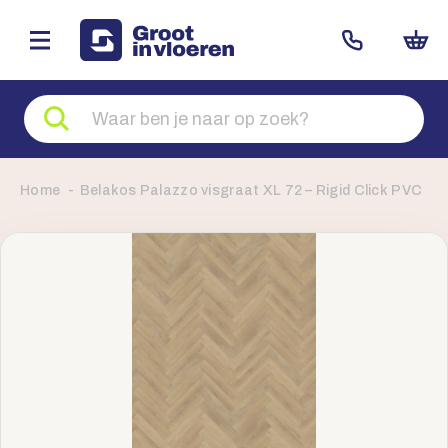
Zoeken
naar
producten
Home
Belakos Palazzo visgraat XL 72 – Rigid Click PVC