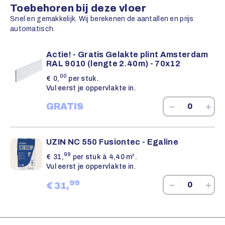
Toebehoren bij deze vloer
Snel en gemakkelijk. Wij berekenen de aantallen en prijs
automatisch.
Actie! - Gratis Gelakte plint Amsterdam
RAL 9010 (lengte 2.40m) - 70x12
00
€
0,
per stuk.
Vul eerst je oppervlakte in.
−
+
GRATIS
UZIN NC 550 Fusiontec - Egaline
99
€
31,
per stuk à 4,40 m².
Vul eerst je oppervlakte in.
99
−
+
€
31,