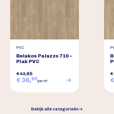
PVC
P
Belakos Palazzo 710 –
B
Plak PVC
P
95
€ 43,
€
95
€ 36,
€
2
per m
Bekijk alle categorieën