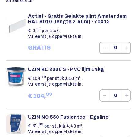
automatisch.
Actie! - Gratis Gelakte plint Amsterdam
RAL 9010 (lengte 2.40m) - 70x12
00
€
0,
per stuk.
Vul eerst je oppervlakte in.
−
+
GRATIS
UZIN KE 2000 S - PVC lijm 14kg
99
€
104,
per stuk à 50 m².
Vul eerst je oppervlakte in.
99
−
+
€
104,
UZIN NC 550 Fusiontec - Egaline
99
€
31,
per stuk à 4,40 m².
Vul eerst je oppervlakte in.