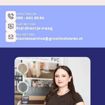
DIRECT BELLEN
085 - 401 95 84
CHAT MET ONS
Stel direct je vraag
MAIL MET ONS
klantenservice@grootinvloeren.nl