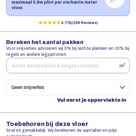
maximaal 0,8m plint per vierkante meter
vloer.
★★★★★
★★★★★
4,7/5
|
(256 Reviews)
Bereken het aantal pakken
Voor snijverlies adviseren wij 5% bij rechte planken en 10% bij
tegels en andere legpatronen.
Aantal
Snijverlies
2
m
vierkante
meters
Vul eerst je oppervlakte in
Toebehoren bij deze vloer
Snel en gemakkelijk. Wij berekenen de aantallen en prijs