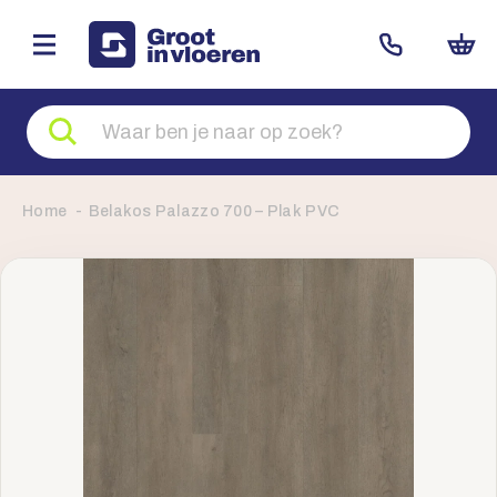
Zoeken
naar
producten
Home
Belakos Palazzo 700 – Plak PVC