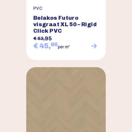
PVC
Belakos Futuro
visgraat XL 50 – Rigid
Click PVC
95
€ 53,
86
€ 45,
2
per m