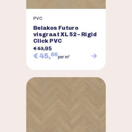
PVC
Belakos Futuro
visgraat XL 52 – Rigid
Click PVC
95
€ 53,
86
€ 45,
2
per m