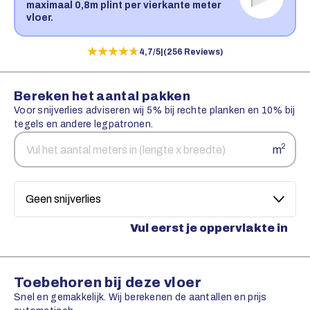
maximaal 0,8m plint per vierkante meter
vloer.
★★★★★
★★★★★
4,7/5
|
(256 Reviews)
Bereken het aantal pakken
Voor snijverlies adviseren wij 5% bij rechte planken en 10% bij
tegels en andere legpatronen.
Aantal
Snijverlies
2
m
vierkante
meters
Vul eerst je oppervlakte in
Toebehoren bij deze vloer
Snel en gemakkelijk. Wij berekenen de aantallen en prijs