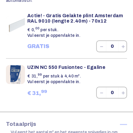
automatisch.
Actie! - Gratis Gelakte plint Amsterdam
RAL 9010 (lengte 2.40m) - 70x12
00
€
0,
per stuk.
Vul eerst je oppervlakte in.
−
+
GRATIS
UZIN NC 550 Fusiontec - Egaline
99
€
31,
per stuk à 4,40 m².
Vul eerst je oppervlakte in.
99
−
+
€
31,
—
Totaalprijs
Vul eerst het aantal m² en het gewenste snijverlies in om