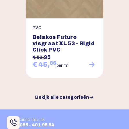
PVC
Belakos Futuro
visgraat XL 53 – Rigid
Click PVC
95
€ 53,
86
€ 45,
2
per m
Bekijk alle categorieën
DIRECT BELLEN
085 - 401 95 84