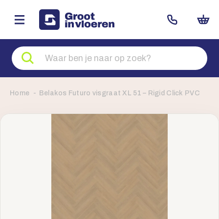
Zoeken
naar
producten
Home
Belakos Futuro visgraat XL 51 – Rigid Click PVC