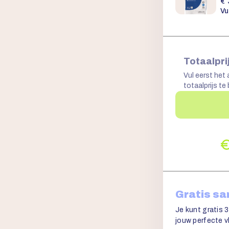
€
Vu
Totaalpri
Vul eerst het 
totaalprijs te
Gratis s
Je kunt gratis 3
jouw perfecte vl