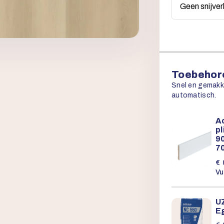
Toebehore
Snel en gemakkel
automatisch.
Ac
p
90
7
€
Vu
U
E