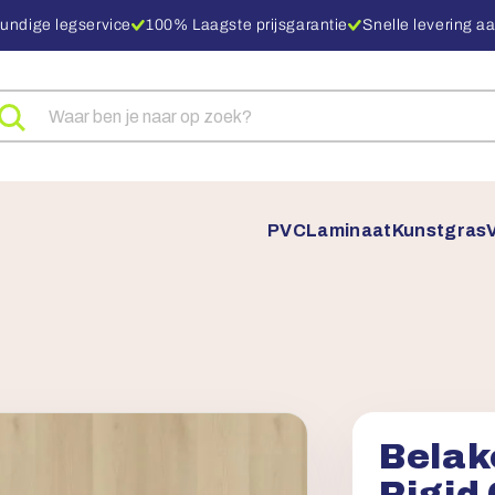
undige legservice
100% Laagste prijsgarantie
Snelle levering aa
eken
ar
oducten
PVC
Laminaat
Kunstgras
Belak
Rigid