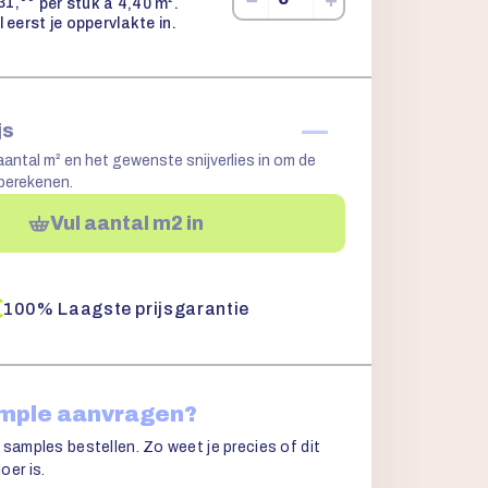
31,
per stuk à 4,40 m².
l eerst je oppervlakte in.
—
js
aantal m² en het gewenste snijverlies in om de
 berekenen.
Vul aantal m2 in
100% Laagste prijsgarantie
ample aanvragen?
 samples bestellen. Zo weet je precies of dit
oer is.