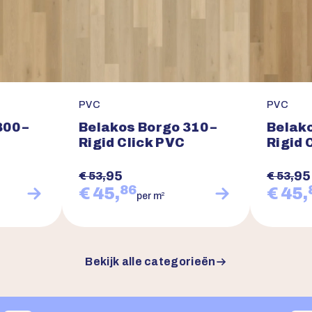
PVC
PVC
00 –
Belakos Borgo 310 –
Belako
Rigid Click PVC
Rigid 
95
95
€ 53,
€ 53,
86
€ 45,
€ 45,
2
per m
Bekijk alle categorieën