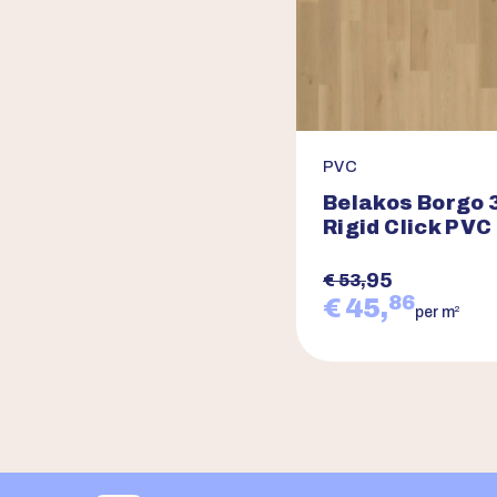
PVC
Belakos Borgo 3
Rigid Click PVC
95
€ 53,
86
€ 45,
2
per m