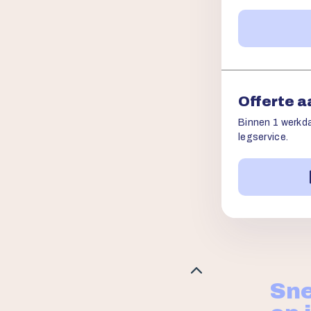
Offerte 
Binnen 1 werkda
legservice.
Sne