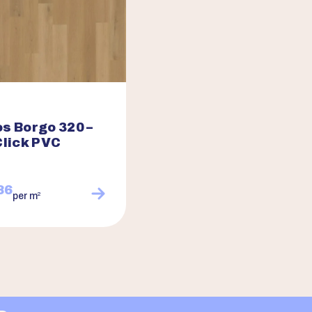
s Borgo 320 –
Click PVC
86
2
per m