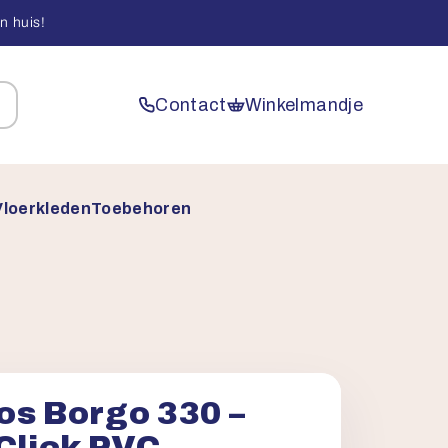
n huis!
Contact
Winkelmandje
Vloerkleden
Toebehoren
os Borgo 330 –
 Click PVC