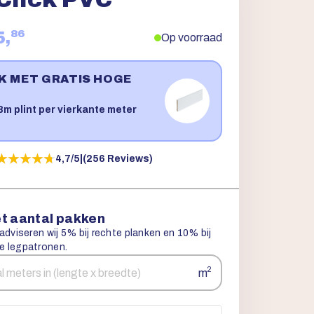
86
5,
Op voorraad
JK MET GRATIS HOGE
!
m plint per vierkante meter
★★★★★
★★★★★
4,7/5
|
(256 Reviews)
t aantal pakken
 adviseren wij 5% bij rechte planken en 10% bij
e legpatronen.
2
m