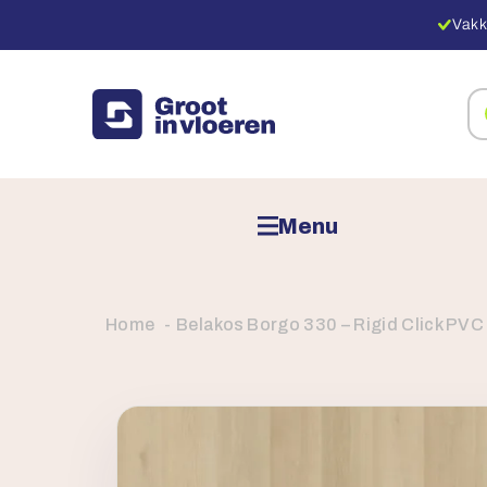
Vakk
Zo
na
pr
Menu
Home
Belakos Borgo 330 – Rigid Click PVC