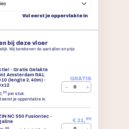
Vul eerst je oppervlakte in
n bij deze vloer
ijk. Wij berekenen de aantallen en prijs
tie! - Gratis Gelakte
lint Amsterdam RAL
GRATIS
10 (lengte 2.40m) -
0x12
−
+
00
0,
per stuk.
l eerst je oppervlakte in.
ZIN NC 550 Fusiontec -
99
€
31,
galine
−
+
99