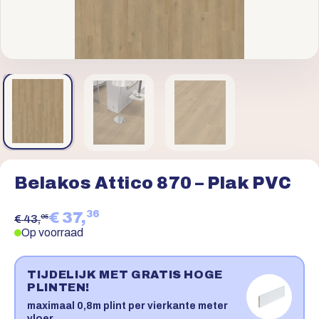
Belakos Attico 870 – Plak PVC
36
€ 37,
95
€ 43,
Op voorraad
TIJDELIJK MET GRATIS HOGE
PLINTEN!
maximaal 0,8m plint per vierkante meter
vloer.