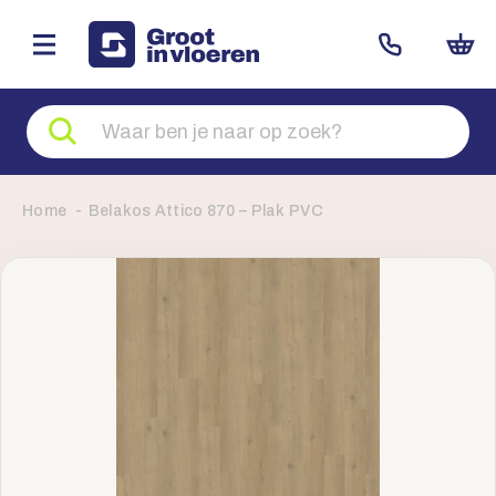
Zoeken
naar
producten
Home
Belakos Attico 870 – Plak PVC