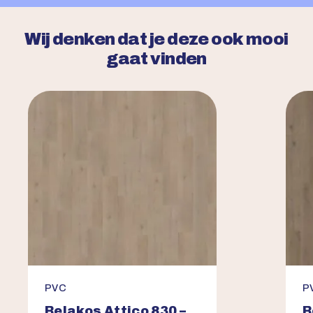
Wij denken dat je deze ook mooi
gaat vinden
PVC
P
Belakos Attico 830 –
B