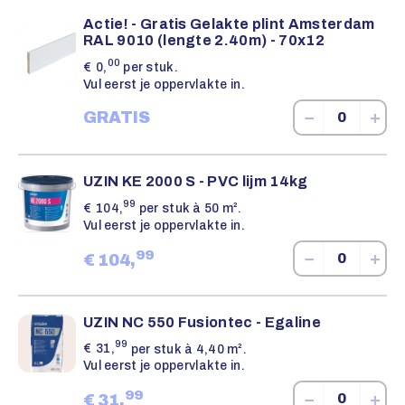
Actie! - Gratis Gelakte plint Amsterdam
RAL 9010 (lengte 2.40m) - 70x12
00
€
0,
per stuk.
Vul eerst je oppervlakte in.
−
+
GRATIS
UZIN KE 2000 S - PVC lijm 14kg
99
€
104,
per stuk à 50 m².
Vul eerst je oppervlakte in.
99
−
+
€
104,
UZIN NC 550 Fusiontec - Egaline
99
€
31,
per stuk à 4,40 m².
Vul eerst je oppervlakte in.
99
−
+
€
31,